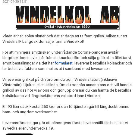
2021-04-30 13:51
TOA- & HUSHÅLLSPAPPERSFÖRSÄLJNING
KALENDER
DOKUMENT
Våren är här, solen skiner och det är dags att ta fram grillen. Vilken tur att
Vindelns IF Längdskidor säljer prima Vindelkol!
VÅRA LAG
För att minimera smittrisken under rådande Corona-pandemi avstår
MATCHER
längdsektionen även i år från att knacka dörr och sälja grillkol. Istället tar vi
emot beställningar via det här
formuläret
, levererar beställda kolsäckar och
tar betalt via faktura som mailas ut i samband med leveransen.
KLÄPPASPÅRET
Vi levererar grillkol på din bro om du bor i Vindelns tätort (inklusive
KANSLISERVICE - DIGITAL BETALNING AV AVGIFTER
Västomån), Hjuken eller Hällnäs. Om du bor nån annanstans och vill handla
grillkol av oss hör vi av oss och gör upp om när du kan hämta de beställda
FRAMTIDSFONDEN
kolsäckarna vid längdsektionens vallabod inne i Vindeln.
En 90-liter säck kostar 260 kronor och förtjänsten går till längdsektionens
FRITIDSKORTET
barn- och ungdomsverksamhet.
Leveransförseningar gör att säsongens första leveranstillfälle blir i slutet
av vecka eller under vecka 19.