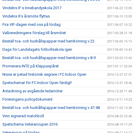
Vindelns IF:s Innebandyskola 2017
2017-06-22 13:00
Vindelns IFs årsmöte flyttas
2017-06-15 13:03
Fira VIF-dagen med oss på lördag
2017-06-07 10:22
Valberedningens förslag till årsmötet
2017-05-28 21:18
Beställ toa- och hushållspapper med hemkörning v 22
2017-05-06 15:15
Dags för Landslagets fotbollsskola igen
2017-05-05 14:42
Beställ toa- och hushållspapper med hemkörning v 8-9
2017-02-02 15:45
Promenera INTE på Kläppaspåret
2017-01-17 20:04
Nisse är petad historisk segrare i FC Indoor Open
2016-12-27 07:51
Spelschemat för FC Indoor Open färdigt!
2016-12-21 18:46
Avtackning av avgående ledamöter
2016-12-20 11:48
Föreningens policydokument
2016-12-11 19:23
Beställ toa- och hushållspapper med hemkörning v 47-48
2016-11-02 13:28
Vinn signerad matchboll
2016-08-25 22:46
Spelschema Veterancupen 2016
2016-08-19 17:29
Veterancup på lördag
2016-08-17 14:12