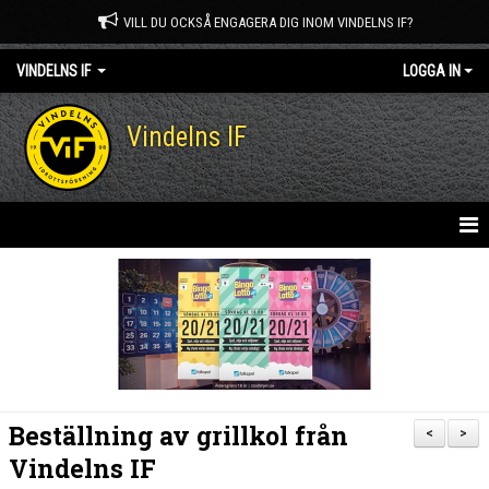
VILL DU OCKSÅ ENGAGERA DIG INOM VINDELNS IF?
VINDELNS IF
LOGGA IN
Vindelns IF
HEM
NYHETER
OM KLUBBEN
KONTAKT
Beställning av grillkol från
<
>
MEDLEM I VINDELNS IF
Vindelns IF