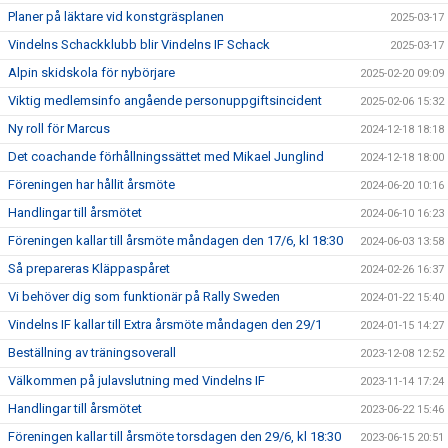
Planer på läktare vid konstgräsplanen
2025-03-17
Vindelns Schackklubb blir Vindelns IF Schack
2025-03-17
Alpin skidskola för nybörjare
2025-02-20 09:09
Viktig medlemsinfo angående personuppgiftsincident
2025-02-06 15:32
Ny roll för Marcus
2024-12-18 18:18
Det coachande förhållningssättet med Mikael Junglind
2024-12-18 18:00
Föreningen har hållit årsmöte
2024-06-20 10:16
Handlingar till årsmötet
2024-06-10 16:23
Föreningen kallar till årsmöte måndagen den 17/6, kl 18:30
2024-06-03 13:58
Så prepareras Kläppaspåret
2024-02-26 16:37
Vi behöver dig som funktionär på Rally Sweden
2024-01-22 15:40
Vindelns IF kallar till Extra årsmöte måndagen den 29/1
2024-01-15 14:27
Beställning av träningsoverall
2023-12-08 12:52
Välkommen på julavslutning med Vindelns IF
2023-11-14 17:24
Handlingar till årsmötet
2023-06-22 15:46
Föreningen kallar till årsmöte torsdagen den 29/6, kl 18:30
2023-06-15 20:51