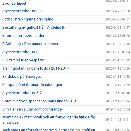
2020-05-05 07:41
Sponsorhuset
Styrelseprotokoll nr 9-11
2020-04-22 11:30
Fotbollsträningarna drar igång!
2020-04-21 08:01
Beställning av grillkol från Vindelns IF
2020-04-08 17:47
Information i coronatider
2020-03-18 08:20
F Grön säljer Restaurangchansen
2020-01-29 12:46
Styrelseprotokoll nr 8
2020-01-29 08:24
Full fart på Kläppaspåret
2020-01-13 14:13
Träningsstart för barn födda 2011-2014
2020-01-13 12:36
Skidskola på Buberget
2020-01-13 12:35
Kläppaspåret öppnar för säsongen
2019-12-19 12:39
Styrelseprotokoll nr 5-7
2019-12-18 09:48
Rototilt Indoor Open tar en paus under 2019
2019-12-12 10:16
Villy Hansen slutar som ordförande
2019-11-28 12:04
Inlämning av matchställ och ett förtydligande hur de får
2019-11-05 13:21
användas
Tack vare Länsförsäkringar syns längdsektion i trafiken
2019-10-19 19:16