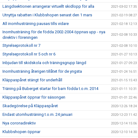
Längdsektionen arrangerar virtuellt skidlopp för alla
2021-03-02 17:35
Utnyttja rabatten i Klubbshopen senast den 1 mars
2021-02-19 08:27
All inomhusträning pausas tills vidare
2021-02-18 12:13
Inomhusträning för de födda 2002-2004 öppnas upp - nya
2021-02-08 10:33
direktiv i föreningen
Styrelseprotokoll nr 7
2021-02-08 10:10
Styrelseprotokoll nr 5 och nr 6
2021-01-27 10:13
Inbjudan till skidskola och träningsgrupp längd
2021-01-27 09:23
Inomhusträning återigen tillåtet för de yngsta
2021-01-24 16:51
Kläppaspåret stängt för underhåll
2021-01-15 15:43
Träning på Buberget startar för barn födda t.o.m. 2014
2021-01-11 10:31
Kläppaspåret öppnar för säsongen
2021-01-01 22:46
Skadegörelse på Kläppaspåret
2020-12-26 18:24
Endast utomhusträning t.o.m. 24 januari
2020-12-23 11:42
Nya coronadirektiv
2020-12-14 15:06
Klubbshopen öppnar
2020-12-10 14:30