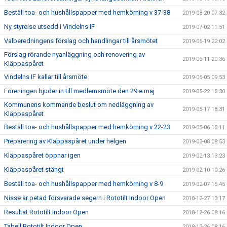
Beställ toa- och hushållspapper med hemkörning v 37-38
2019-08-20 07:32
Ny styrelse utsedd i Vindelns IF
2019-07-02 11:51
Valberedningens förslag och handlingar till årsmötet
2019-06-19 22:02
Förslag rörande nyanläggning och renovering av
2019-06-11 20:36
Kläppaspåret
Vindelns IF kallar till årsmöte
2019-06-05 09:53
Föreningen bjuder in till medlemsmöte den 29:e maj
2019-05-22 15:30
Kommunens kommande beslut om nedläggning av
2019-05-17 18:31
Kläppaspåret
Beställ toa- och hushållspapper med hemkörning v 22-23
2019-05-06 15:11
Preparering av Kläppaspåret under helgen
2019-03-08 08:53
Kläppaspåret öppnar igen
2019-02-13 13:23
Kläppaspåret stängt
2019-02-10 10:26
Beställ toa- och hushållspapper med hemkörning v 8-9
2019-02-07 15:45
Nisse är petad försvarade segern i Rototilt Indoor Open
2018-12-27 13:17
Resultat Rototilt Indoor Open
2018-12-26 08:16
Tabell Rototilt Indoor Open
2018-12-26 08:16