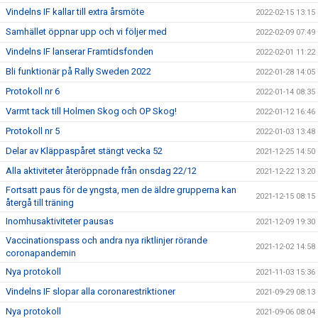
Vindelns IF kallar till extra årsmöte
2022-02-15 13:15
Samhället öppnar upp och vi följer med
2022-02-09 07:49
Vindelns IF lanserar Framtidsfonden
2022-02-01 11:22
Bli funktionär på Rally Sweden 2022
2022-01-28 14:05
Protokoll nr 6
2022-01-14 08:35
Varmt tack till Holmen Skog och OP Skog!
2022-01-12 16:46
Protokoll nr 5
2022-01-03 13:48
Delar av Kläppaspåret stängt vecka 52
2021-12-25 14:50
Alla aktiviteter återöppnade från onsdag 22/12
2021-12-22 13:20
Fortsatt paus för de yngsta, men de äldre grupperna kan
2021-12-15 08:15
återgå till träning
Inomhusaktiviteter pausas
2021-12-09 19:30
Vaccinationspass och andra nya riktlinjer rörande
2021-12-02 14:58
coronapandemin
Nya protokoll
2021-11-03 15:36
Vindelns IF slopar alla coronarestriktioner
2021-09-29 08:13
Nya protokoll
2021-09-06 08:04