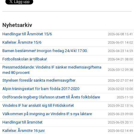
Nyhetsarkiv
Handlingar till Årsmötet 15/6
2026-06-08 15:41
Kallelse: Årsmöte 15/6
2026-06-01 14:02
Barnen bestämmer! Imorgon fredag 24/4 kl 17:00.
2026-04-23 14:59
Fotbollsskolan är tillbaka!
2026-04-21 08:00
Pressmeddelande: Vindelns IF sänker medlemsavgifterna
2026-03-12 09:38
med 80 procent
Styrelsen föreslår sänkta medlemsavgifter
2026-02-27 07:44
Alpin träningsstart för barn födda 2017-2020
2026-02-03 10:00
Ordförande Ingiberg Olafsson utsett till Årets folkbildare
2025-11-10
Vindelns IF har anslutit sig till Fritidskortet
2025-09-22 13:16
Välkommen på invigning av Vindelns IF:s nya läktare
2025-06-23 09:00
Handlingar till årsmötet
2025-06-09 20:11
Kallelse: Årsmöte 16 juni
2025-06-02 14:49