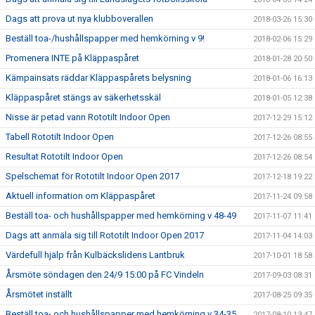
Dags att prova ut nya klubboverallen
2018-03-26 15:30
Beställ toa-/hushållspapper med hemkörning v 9!
2018-02-06 15:29
Promenera INTE på Kläppaspåret
2018-01-28 20:50
Kämpainsats räddar Kläppaspårets belysning
2018-01-06 16:13
Kläppaspåret stängs av säkerhetsskäl
2018-01-05 12:38
Nisse är petad vann Rototilt Indoor Open
2017-12-29 15:12
Tabell Rototilt Indoor Open
2017-12-26 08:55
Resultat Rototilt Indoor Open
2017-12-26 08:54
Spelschemat för Rototilt Indoor Open 2017
2017-12-18 19:22
Aktuell information om Kläppaspåret
2017-11-24 09:58
Beställ toa- och hushållspapper med hemkörning v 48-49
2017-11-07 11:41
Dags att anmäla sig till Rototilt Indoor Open 2017
2017-11-04 14:03
Värdefull hjälp från Kulbäckslidens Lantbruk
2017-10-01 18:58
Årsmöte söndagen den 24/9 15:00 på FC Vindeln
2017-09-03 08:31
Årsmötet inställt
2017-08-25 09:35
Beställ toa- och hushållspapper med hemkörning v 34-35
2017-08-10 13:47