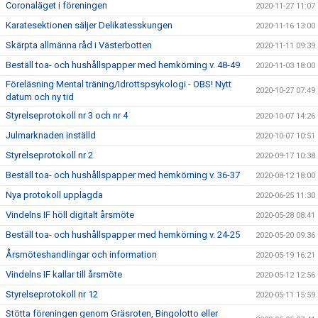
Coronaläget i föreningen
2020-11-27 11:07
Karatesektionen säljer Delikatesskungen
2020-11-16 13:00
Skärpta allmänna råd i Västerbotten
2020-11-11 09:39
Beställ toa- och hushållspapper med hemkörning v. 48-49
2020-11-03 18:00
Föreläsning Mental träning/Idrottspsykologi - OBS! Nytt
2020-10-27 07:49
datum och ny tid
Styrelseprotokoll nr 3 och nr 4
2020-10-07 14:26
Julmarknaden inställd
2020-10-07 10:51
Styrelseprotokoll nr 2
2020-09-17 10:38
Beställ toa- och hushållspapper med hemkörning v. 36-37
2020-08-12 18:00
Nya protokoll upplagda
2020-06-25 11:30
Vindelns IF höll digitalt årsmöte
2020-05-28 08:41
Beställ toa- och hushållspapper med hemkörning v. 24-25
2020-05-20 09:36
Årsmöteshandlingar och information
2020-05-19 16:21
Vindelns IF kallar till årsmöte
2020-05-12 12:56
Styrelseprotokoll nr 12
2020-05-11 15:59
Stötta föreningen genom Gräsroten, Bingolotto eller