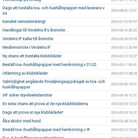
Dags att beställa toa- och hushållspapper med leverans v
2016-08-05 12:51
34
Kansliet semesterstängt
2016-07-15 09:47
Handlingar till Vindelns IFs årsmöte
2016-06-16 00:20
Vindelns IF kallar till årsmöte
2016-05-24 09:34
Medlemsmöte i Vindelns IF
2016-05-12 20:49
Ny chans att beställa klubbkläder
2016-05-12 13:27
Beställ toa-/hushållspapper med hemkörning v 21-22
2016-05-11 09:41
Utlämning av klubbkläder
2016-05-10 08:33
Valmöjlighet angående försäljningsuppdraget av toa- och
2016-05-04 13:51
hushållspapper
VIF söker styrelseledamöter
2016-04-18 16:51
En sista chans att prova ut de nya klubbkläderna
2016-03-18 13:37
Dags att prova ut nya klubbkläder!
2016-03-10 15:27
Åka skidor med hund
2016-02-28 16:05
Beställ toa-/hushållspapper med hemkörning v 9!
2016-02-15 15:00