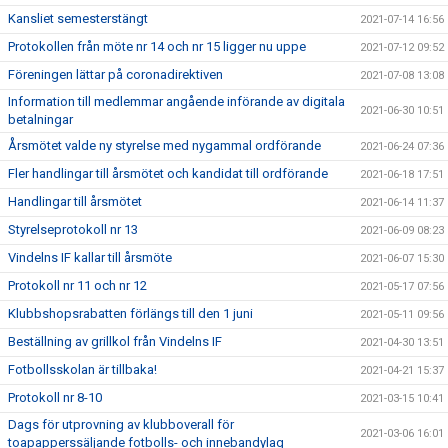
Kansliet semesterstängt
2021-07-14 16:56
Protokollen från möte nr 14 och nr 15 ligger nu uppe
2021-07-12 09:52
Föreningen lättar på coronadirektiven
2021-07-08 13:08
Information till medlemmar angående införande av digitala
2021-06-30 10:51
betalningar
Årsmötet valde ny styrelse med nygammal ordförande
2021-06-24 07:36
Fler handlingar till årsmötet och kandidat till ordförande
2021-06-18 17:51
Handlingar till årsmötet
2021-06-14 11:37
Styrelseprotokoll nr 13
2021-06-09 08:23
Vindelns IF kallar till årsmöte
2021-06-07 15:30
Protokoll nr 11 och nr 12
2021-05-17 07:56
Klubbshopsrabatten förlängs till den 1 juni
2021-05-11 09:56
Beställning av grillkol från Vindelns IF
2021-04-30 13:51
Fotbollsskolan är tillbaka!
2021-04-21 15:37
Protokoll nr 8-10
2021-03-15 10:41
Dags för utprovning av klubboverall för
2021-03-06 16:01
toapapperssäljande fotbolls- och innebandylag