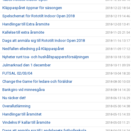
Kläppaspåret öppnar för säsongen
2018-12-22 18:54
Spelschemat för Rototilt Indoor Open 2018
2018-12-19 14:46
Handlingar till Extra årsmöte
2018-12-03 13:41
Kallelse till extra årsmöte
2018-11-25 21:54
Dags att anmäla sig till Rototilt Indoor Open 2018
2018-11-16 13:17
Nedfallen elledning på Kläppaspåret
2018-11-09 17:12
Nyheter runt toa- och hushållspappersförsäljningen
2018-10-18 15:50
Julmarknad den 1 december
2018-10-11 09:59
FUTSAL 02/03/04
2018-10-04 18:20
Change the Game för ledare och föräldrar
2018-08-30 10:03
Bankgiro vid minnesgåva
2018-08-14 14:20
Nu räcker det!
2018-06-13 16:29
Overallutlämning
2018-05-30 14:38
Handlingar till årsmötet
2018-05-15 14:33
Vindelns IF kallar till årsmöte
2018-05-03 11:21
Dags att anmäla sig till Landslagets fotbollsskola
2018-04-03 14:24