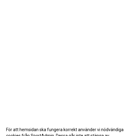
För att hemsidan ska fungera korrekt använder vi nödvändiga
cookies från SportAdmin. Dessa går inte att stänga av.