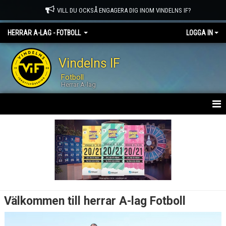
VILL DU OCKSÅ ENGAGERA DIG INOM VINDELNS IF?
HERRAR A-LAG - FOTBOLL
LOGGA IN
Vindelns IF
Fotboll
Herrar A-lag
HEM
KALENDER
MATCHER
TRUPPEN
Välkommen till herrar A-lag Fotboll
DOKUMENT