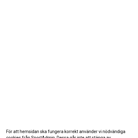
För att hemsidan ska fungera korrekt använder vi nödvändiga
cookies från SportAdmin. Dessa går inte att stänga av.