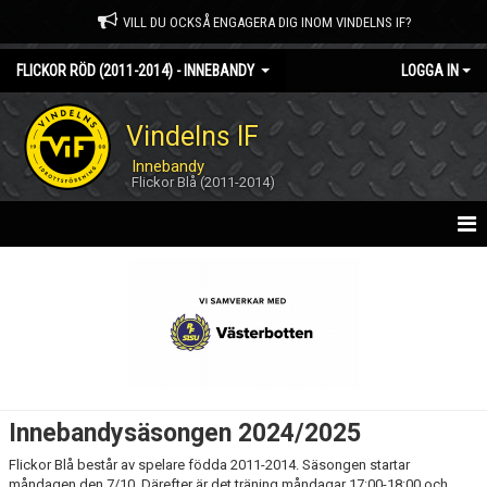
VILL DU OCKSÅ ENGAGERA DIG INOM VINDELNS IF?
FLICKOR RÖD (2011-2014) - INNEBANDY
LOGGA IN
Vindelns IF
Innebandy
Flickor Blå (2011-2014)
HEM
NYHETER
KALENDER
MATCHER
Innebandysäsongen 2024/2025
TRUPPEN
Flickor Blå består av spelare födda 2011-2014. Säsongen startar
måndagen den 7/10. Därefter är det träning måndagar 17:00-18:00 och