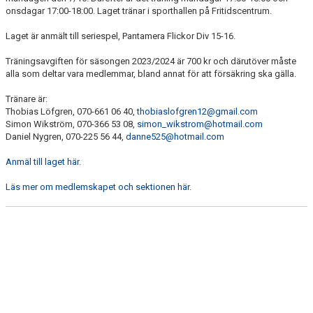
BILDGALLERI
onsdagar 17:00-18:00. Laget tränar i sporthallen på Fritidscentrum.
Laget är anmält till seriespel, Pantamera Flickor Div 15-16.
DOKUMENT
Träningsavgiften för säsongen 2023/2024 är 700 kr och därutöver måste
KONTAKT
alla som deltar vara medlemmar, bland annat för att försäkring ska gälla.
Tränare är:
Thobias Löfgren, 070-661 06 40,
thobiaslofgren12@gmail.com
Simon Wikström, 070-366 53 08,
simon_wikstrom@hotmail.com
Daniel Nygren, 070-225 56 44,
danne525@hotmail.com
Anmäl till laget här.
Läs mer om medlemskapet och sektionen här.