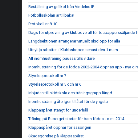
Beställning av grillkol från Vindelns IF
Fotbollsskolan är tillbaka!
Protokoll nr 8-10
Dags för utprovning av klubboverall för toapapperssäljande 
Längdsektionen arrangerar virtuellt skidlopp för alla
Utnyttja rabatten i Klubbshopen senast den 1 mars
All inomhusträning pausas tills vidare
Inomhusträning för de födda 2002-2004 öppnas upp - nya dire
Styrelseprotokoll nr 7
Styrelseprotokoll nr 5 och nr 6
Inbjudan till skidskola och träningsgrupp längd
Inomhusträning återigen tillåtet för de yngsta
Kläppaspåret stängt för underhåll
Träning på Buberget startar för barn födda t.o.m. 2014
Kläppaspåret öppnar för säsongen
Skadegörelse på Kläppaspåret