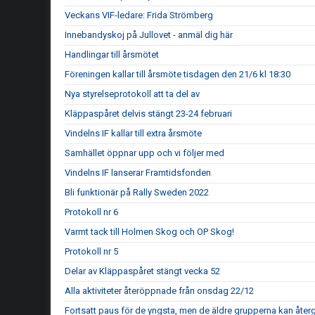
Veckans VIF-ledare: Frida Strömberg
Innebandyskoj på Jullovet - anmäl dig här
Handlingar till årsmötet
Föreningen kallar till årsmöte tisdagen den 21/6 kl 18:30
Nya styrelseprotokoll att ta del av
Kläppaspåret delvis stängt 23-24 februari
Vindelns IF kallar till extra årsmöte
Samhället öppnar upp och vi följer med
Vindelns IF lanserar Framtidsfonden
Bli funktionär på Rally Sweden 2022
Protokoll nr 6
Varmt tack till Holmen Skog och OP Skog!
Protokoll nr 5
Delar av Kläppaspåret stängt vecka 52
Alla aktiviteter återöppnade från onsdag 22/12
Fortsatt paus för de yngsta, men de äldre grupperna kan återgå