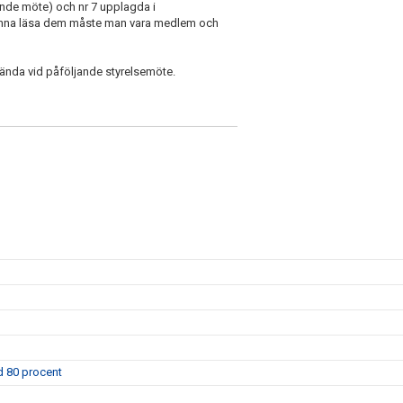
rande möte) och nr 7 upplagda i
unna läsa dem måste man vara medlem och
kända vid påföljande styrelsemöte.
d 80 procent