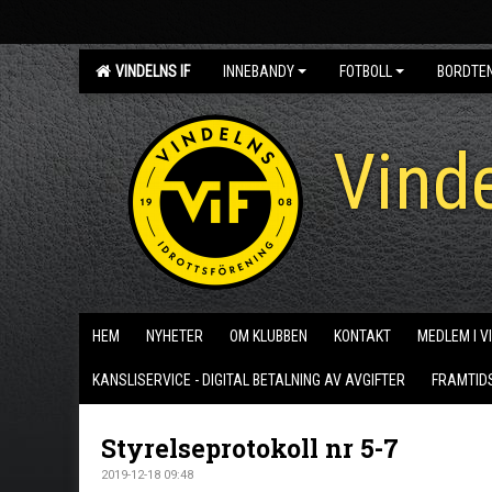
VINDELNS IF
INNEBANDY
FOTBOLL
BORDTE
Vinde
HEM
NYHETER
OM KLUBBEN
KONTAKT
MEDLEM I V
KANSLISERVICE - DIGITAL BETALNING AV AVGIFTER
FRAMTID
Styrelseprotokoll nr 5-7
2019-12-18 09:48