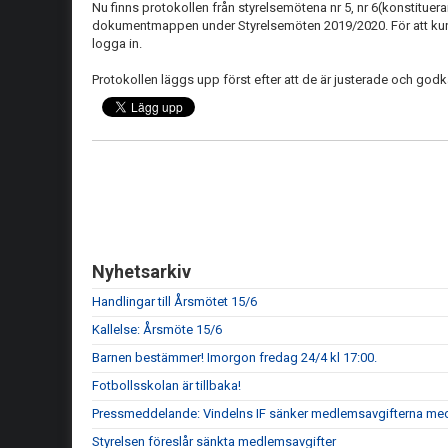
Nu finns protokollen från styrelsemötena nr 5, nr 6(konstitue
dokumentmappen under Styrelsemöten 2019/2020. För att k
logga in.
Protokollen läggs upp först efter att de är justerade och god
Nyhetsarkiv
Handlingar till Årsmötet 15/6
Kallelse: Årsmöte 15/6
Barnen bestämmer! Imorgon fredag 24/4 kl 17:00.
Fotbollsskolan är tillbaka!
Pressmeddelande: Vindelns IF sänker medlemsavgifterna me
Styrelsen föreslår sänkta medlemsavgifter