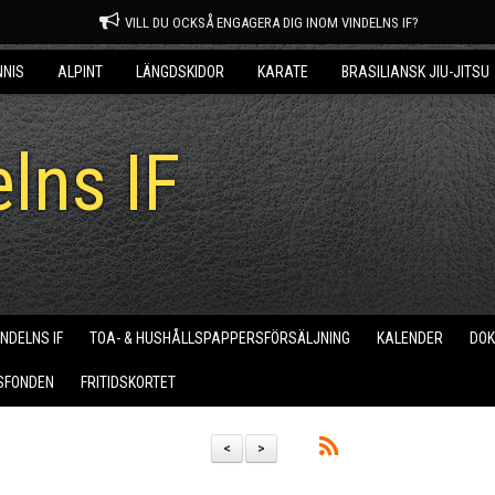
VILL DU OCKSÅ ENGAGERA DIG INOM VINDELNS IF?
NNIS
ALPINT
LÄNGDSKIDOR
KARATE
BRASILIANSK JIU-JITSU
lns IF
INDELNS IF
TOA- & HUSHÅLLSPAPPERSFÖRSÄLJNING
KALENDER
DO
SFONDEN
FRITIDSKORTET
<
>