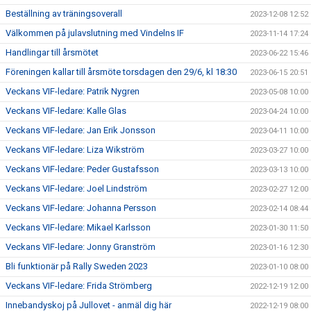
Beställning av träningsoverall
2023-12-08 12:52
Välkommen på julavslutning med Vindelns IF
2023-11-14 17:24
Handlingar till årsmötet
2023-06-22 15:46
Föreningen kallar till årsmöte torsdagen den 29/6, kl 18:30
2023-06-15 20:51
Veckans VIF-ledare: Patrik Nygren
2023-05-08 10:00
Veckans VIF-ledare: Kalle Glas
2023-04-24 10:00
Veckans VIF-ledare: Jan Erik Jonsson
2023-04-11 10:00
Veckans VIF-ledare: Liza Wikström
2023-03-27 10:00
Veckans VIF-ledare: Peder Gustafsson
2023-03-13 10:00
Veckans VIF-ledare: Joel Lindström
2023-02-27 12:00
Veckans VIF-ledare: Johanna Persson
2023-02-14 08:44
Veckans VIF-ledare: Mikael Karlsson
2023-01-30 11:50
Veckans VIF-ledare: Jonny Granström
2023-01-16 12:30
Bli funktionär på Rally Sweden 2023
2023-01-10 08:00
Veckans VIF-ledare: Frida Strömberg
2022-12-19 12:00
Innebandyskoj på Jullovet - anmäl dig här
2022-12-19 08:00