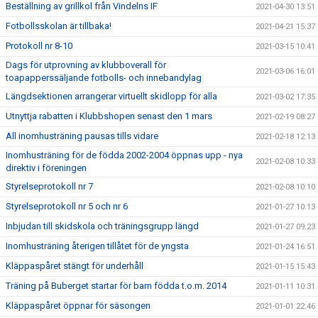
Beställning av grillkol från Vindelns IF
2021-04-30 13:51
Fotbollsskolan är tillbaka!
2021-04-21 15:37
Protokoll nr 8-10
2021-03-15 10:41
Dags för utprovning av klubboverall för
2021-03-06 16:01
toapapperssäljande fotbolls- och innebandylag
Längdsektionen arrangerar virtuellt skidlopp för alla
2021-03-02 17:35
Utnyttja rabatten i Klubbshopen senast den 1 mars
2021-02-19 08:27
All inomhusträning pausas tills vidare
2021-02-18 12:13
Inomhusträning för de födda 2002-2004 öppnas upp - nya
2021-02-08 10:33
direktiv i föreningen
Styrelseprotokoll nr 7
2021-02-08 10:10
Styrelseprotokoll nr 5 och nr 6
2021-01-27 10:13
Inbjudan till skidskola och träningsgrupp längd
2021-01-27 09:23
Inomhusträning återigen tillåtet för de yngsta
2021-01-24 16:51
Kläppaspåret stängt för underhåll
2021-01-15 15:43
Träning på Buberget startar för barn födda t.o.m. 2014
2021-01-11 10:31
Kläppaspåret öppnar för säsongen
2021-01-01 22:46