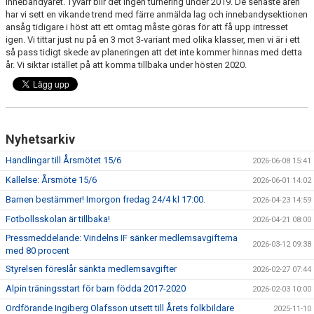
innebandyåret. Tyvärr blir det ingen turnering under 2019. De senaste åren
har vi sett en vikande trend med färre anmälda lag och innebandysektionen
ansåg tidigare i höst att ett omtag måste göras för att få upp intresset
igen. Vi tittar just nu på en 3 mot 3-variant med olika klasser, men vi är i ett
så pass tidigt skede av planeringen att det inte kommer hinnas med detta
år. Vi siktar istället på att komma tillbaka under hösten 2020.
Nyhetsarkiv
Handlingar till Årsmötet 15/6
2026-06-08 15:41
Kallelse: Årsmöte 15/6
2026-06-01 14:02
Barnen bestämmer! Imorgon fredag 24/4 kl 17:00.
2026-04-23 14:59
Fotbollsskolan är tillbaka!
2026-04-21 08:00
Pressmeddelande: Vindelns IF sänker medlemsavgifterna
2026-03-12 09:38
med 80 procent
Styrelsen föreslår sänkta medlemsavgifter
2026-02-27 07:44
Alpin träningsstart för barn födda 2017-2020
2026-02-03 10:00
Ordförande Ingiberg Olafsson utsett till Årets folkbildare
2025-11-10