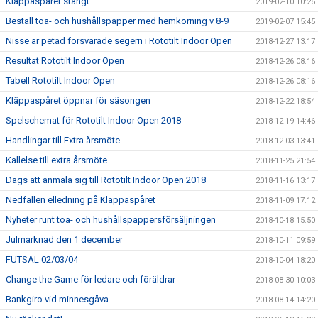
Kläppaspåret stängt
2019-02-10 10:26
Beställ toa- och hushållspapper med hemkörning v 8-9
2019-02-07 15:45
Nisse är petad försvarade segern i Rototilt Indoor Open
2018-12-27 13:17
Resultat Rototilt Indoor Open
2018-12-26 08:16
Tabell Rototilt Indoor Open
2018-12-26 08:16
Kläppaspåret öppnar för säsongen
2018-12-22 18:54
Spelschemat för Rototilt Indoor Open 2018
2018-12-19 14:46
Handlingar till Extra årsmöte
2018-12-03 13:41
Kallelse till extra årsmöte
2018-11-25 21:54
Dags att anmäla sig till Rototilt Indoor Open 2018
2018-11-16 13:17
Nedfallen elledning på Kläppaspåret
2018-11-09 17:12
Nyheter runt toa- och hushållspappersförsäljningen
2018-10-18 15:50
Julmarknad den 1 december
2018-10-11 09:59
FUTSAL 02/03/04
2018-10-04 18:20
Change the Game för ledare och föräldrar
2018-08-30 10:03
Bankgiro vid minnesgåva
2018-08-14 14:20