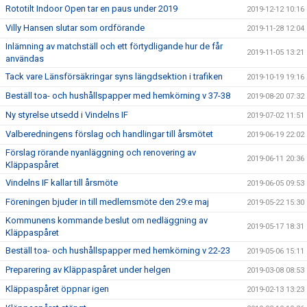
Rototilt Indoor Open tar en paus under 2019
2019-12-12 10:16
Villy Hansen slutar som ordförande
2019-11-28 12:04
Inlämning av matchställ och ett förtydligande hur de får
2019-11-05 13:21
användas
Tack vare Länsförsäkringar syns längdsektion i trafiken
2019-10-19 19:16
Beställ toa- och hushållspapper med hemkörning v 37-38
2019-08-20 07:32
Ny styrelse utsedd i Vindelns IF
2019-07-02 11:51
Valberedningens förslag och handlingar till årsmötet
2019-06-19 22:02
Förslag rörande nyanläggning och renovering av
2019-06-11 20:36
Kläppaspåret
Vindelns IF kallar till årsmöte
2019-06-05 09:53
Föreningen bjuder in till medlemsmöte den 29:e maj
2019-05-22 15:30
Kommunens kommande beslut om nedläggning av
2019-05-17 18:31
Kläppaspåret
Beställ toa- och hushållspapper med hemkörning v 22-23
2019-05-06 15:11
Preparering av Kläppaspåret under helgen
2019-03-08 08:53
Kläppaspåret öppnar igen
2019-02-13 13:23