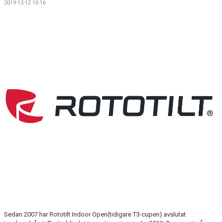
2019-12-12 10:16
TOA- & HUSHÅLLSPAPPERSFÖRSÄLJNING
KALENDER
DOKUMENT
VÅRA LAG
MATCHER
KLÄPPASPÅRET
KANSLISERVICE - DIGITAL BETALNING AV AVGIFTER
FRAMTIDSFONDEN
FRITIDSKORTET
Sedan 2007 har Rototilt Indoor Open(tidigare T3-cupen) avslutat