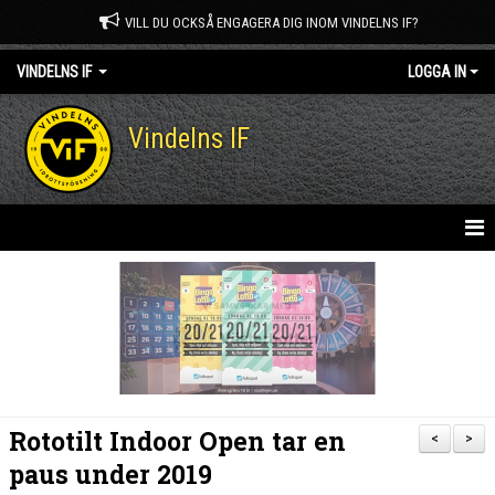
VILL DU OCKSÅ ENGAGERA DIG INOM VINDELNS IF?
VINDELNS IF
LOGGA IN
Vindelns IF
HEM
NYHETER
OM KLUBBEN
KONTAKT
Rototilt Indoor Open tar en
<
>
MEDLEM I VINDELNS IF
paus under 2019