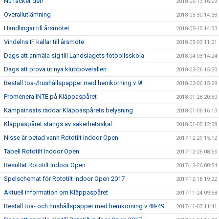
Nu räcker det!
2018-06-13 16:29
Overallutlämning
2018-05-30 14:38
Handlingar till årsmötet
2018-05-15 14:33
Vindelns IF kallar till årsmöte
2018-05-03 11:21
Dags att anmäla sig till Landslagets fotbollsskola
2018-04-03 14:24
Dags att prova ut nya klubboverallen
2018-03-26 15:30
Beställ toa-/hushållspapper med hemkörning v 9!
2018-02-06 15:29
Promenera INTE på Kläppaspåret
2018-01-28 20:50
Kämpainsats räddar Kläppaspårets belysning
2018-01-06 16:13
Kläppaspåret stängs av säkerhetsskäl
2018-01-05 12:38
Nisse är petad vann Rototilt Indoor Open
2017-12-29 15:12
Tabell Rototilt Indoor Open
2017-12-26 08:55
Resultat Rototilt Indoor Open
2017-12-26 08:54
Spelschemat för Rototilt Indoor Open 2017
2017-12-18 19:22
Aktuell information om Kläppaspåret
2017-11-24 09:58
Beställ toa- och hushållspapper med hemkörning v 48-49
2017-11-07 11:41