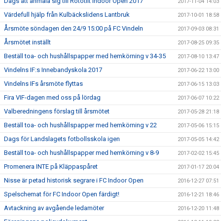
Dags att anmäla sig till Rototilt Indoor Open 2017
2017-11-04 14:03
Värdefull hjälp från Kulbäckslidens Lantbruk
2017-10-01 18:58
Årsmöte söndagen den 24/9 15:00 på FC Vindeln
2017-09-03 08:31
Årsmötet inställt
2017-08-25 09:35
Beställ toa- och hushållspapper med hemkörning v 34-35
2017-08-10 13:47
Vindelns IF:s Innebandyskola 2017
2017-06-22 13:00
Vindelns IFs årsmöte flyttas
2017-06-15 13:03
Fira VIF-dagen med oss på lördag
2017-06-07 10:22
Valberedningens förslag till årsmötet
2017-05-28 21:18
Beställ toa- och hushållspapper med hemkörning v 22
2017-05-06 15:15
Dags för Landslagets fotbollsskola igen
2017-05-05 14:42
Beställ toa- och hushållspapper med hemkörning v 8-9
2017-02-02 15:45
Promenera INTE på Kläppaspåret
2017-01-17 20:04
Nisse är petad historisk segrare i FC Indoor Open
2016-12-27 07:51
Spelschemat för FC Indoor Open färdigt!
2016-12-21 18:46
Avtackning av avgående ledamöter
2016-12-20 11:48