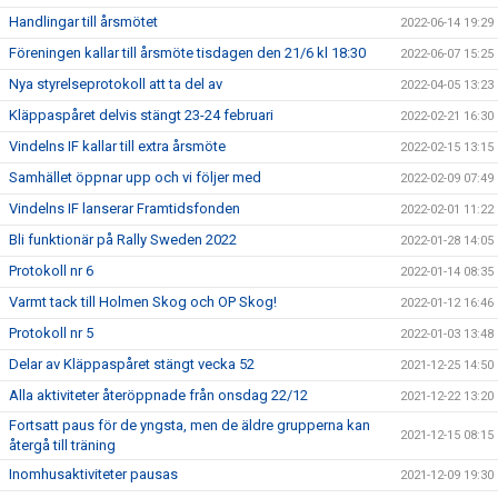
Handlingar till årsmötet
2022-06-14 19:29
Föreningen kallar till årsmöte tisdagen den 21/6 kl 18:30
2022-06-07 15:25
Nya styrelseprotokoll att ta del av
2022-04-05 13:23
Kläppaspåret delvis stängt 23-24 februari
2022-02-21 16:30
Vindelns IF kallar till extra årsmöte
2022-02-15 13:15
Samhället öppnar upp och vi följer med
2022-02-09 07:49
Vindelns IF lanserar Framtidsfonden
2022-02-01 11:22
Bli funktionär på Rally Sweden 2022
2022-01-28 14:05
Protokoll nr 6
2022-01-14 08:35
Varmt tack till Holmen Skog och OP Skog!
2022-01-12 16:46
Protokoll nr 5
2022-01-03 13:48
Delar av Kläppaspåret stängt vecka 52
2021-12-25 14:50
Alla aktiviteter återöppnade från onsdag 22/12
2021-12-22 13:20
Fortsatt paus för de yngsta, men de äldre grupperna kan
2021-12-15 08:15
återgå till träning
Inomhusaktiviteter pausas
2021-12-09 19:30