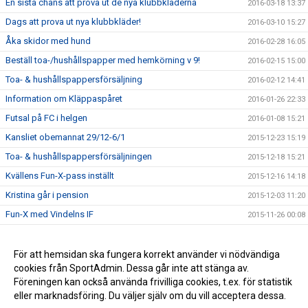
En sista chans att prova ut de nya klubbkläderna
2016-03-18 13:37
Dags att prova ut nya klubbkläder!
2016-03-10 15:27
Åka skidor med hund
2016-02-28 16:05
Beställ toa-/hushållspapper med hemkörning v 9!
2016-02-15 15:00
Toa- & hushållspappersförsäljning
2016-02-12 14:41
Information om Kläppaspåret
2016-01-26 22:33
Futsal på FC i helgen
2016-01-08 15:21
Kansliet obemannat 29/12-6/1
2015-12-23 15:19
Toa- & hushållspappersförsäljningen
2015-12-18 15:21
Kvällens Fun-X-pass inställt
2015-12-16 14:18
Kristina går i pension
2015-12-03 11:20
Fun-X med Vindelns IF
2015-11-26 00:08
Nu öppnar anmälan till FC Indoor Open 2015
2015-11-12 13:13
Beställ toa-/hushållspapper med hemkörning i november!
För att hemsidan ska fungera korrekt använder vi nödvändiga
2015-11-04 15:51
cookies från SportAdmin. Dessa går inte att stänga av.
Info om fikaförsäljning vid innebandymatcher
2015-11-04 12:58
Föreningen kan också använda frivilliga cookies, t.ex. för statistik
eller marknadsföring. Du väljer själv om du vill acceptera dessa.