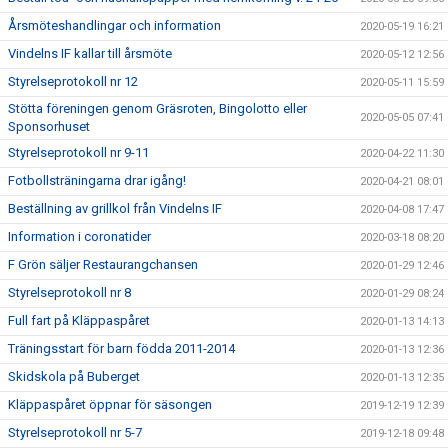
Årsmöteshandlingar och information
2020-05-19 16:21
Vindelns IF kallar till årsmöte
2020-05-12 12:56
Styrelseprotokoll nr 12
2020-05-11 15:59
Stötta föreningen genom Gräsroten, Bingolotto eller
2020-05-05 07:41
Sponsorhuset
Styrelseprotokoll nr 9-11
2020-04-22 11:30
Fotbollsträningarna drar igång!
2020-04-21 08:01
Beställning av grillkol från Vindelns IF
2020-04-08 17:47
Information i coronatider
2020-03-18 08:20
F Grön säljer Restaurangchansen
2020-01-29 12:46
Styrelseprotokoll nr 8
2020-01-29 08:24
Full fart på Kläppaspåret
2020-01-13 14:13
Träningsstart för barn födda 2011-2014
2020-01-13 12:36
Skidskola på Buberget
2020-01-13 12:35
Kläppaspåret öppnar för säsongen
2019-12-19 12:39
Styrelseprotokoll nr 5-7
2019-12-18 09:48