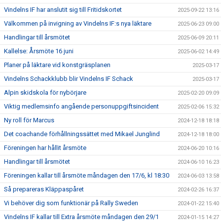
Vindelns IF har anslutit sig till Fritidskortet
2025-09-22 13:16
Välkommen på invigning av Vindelns IF:s nya läktare
2025-06-23 09:00
Handlingar till årsmötet
2025-06-09 20:11
Kallelse: Årsmöte 16 juni
2025-06-02 14:49
Planer på läktare vid konstgräsplanen
2025-03-17
Vindelns Schackklubb blir Vindelns IF Schack
2025-03-17
Alpin skidskola för nybörjare
2025-02-20 09:09
Viktig medlemsinfo angående personuppgiftsincident
2025-02-06 15:32
Ny roll för Marcus
2024-12-18 18:18
Det coachande förhållningssättet med Mikael Junglind
2024-12-18 18:00
Föreningen har hållit årsmöte
2024-06-20 10:16
Handlingar till årsmötet
2024-06-10 16:23
Föreningen kallar till årsmöte måndagen den 17/6, kl 18:30
2024-06-03 13:58
Så prepareras Kläppaspåret
2024-02-26 16:37
Vi behöver dig som funktionär på Rally Sweden
2024-01-22 15:40
Vindelns IF kallar till Extra årsmöte måndagen den 29/1
2024-01-15 14:27