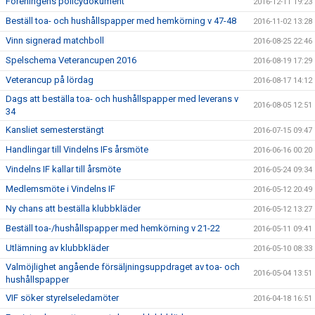
Föreningens policydokument
2016-12-11 19:23
Beställ toa- och hushållspapper med hemkörning v 47-48
2016-11-02 13:28
Vinn signerad matchboll
2016-08-25 22:46
Spelschema Veterancupen 2016
2016-08-19 17:29
Veterancup på lördag
2016-08-17 14:12
Dags att beställa toa- och hushållspapper med leverans v
2016-08-05 12:51
34
Kansliet semesterstängt
2016-07-15 09:47
Handlingar till Vindelns IFs årsmöte
2016-06-16 00:20
Vindelns IF kallar till årsmöte
2016-05-24 09:34
Medlemsmöte i Vindelns IF
2016-05-12 20:49
Ny chans att beställa klubbkläder
2016-05-12 13:27
Beställ toa-/hushållspapper med hemkörning v 21-22
2016-05-11 09:41
Utlämning av klubbkläder
2016-05-10 08:33
Valmöjlighet angående försäljningsuppdraget av toa- och
2016-05-04 13:51
hushållspapper
VIF söker styrelseledamöter
2016-04-18 16:51