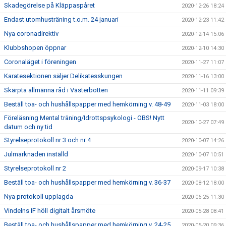
Skadegörelse på Kläppaspåret
2020-12-26 18:24
Endast utomhusträning t.o.m. 24 januari
2020-12-23 11:42
Nya coronadirektiv
2020-12-14 15:06
Klubbshopen öppnar
2020-12-10 14:30
Coronaläget i föreningen
2020-11-27 11:07
Karatesektionen säljer Delikatesskungen
2020-11-16 13:00
Skärpta allmänna råd i Västerbotten
2020-11-11 09:39
Beställ toa- och hushållspapper med hemkörning v. 48-49
2020-11-03 18:00
Föreläsning Mental träning/Idrottspsykologi - OBS! Nytt
2020-10-27 07:49
datum och ny tid
Styrelseprotokoll nr 3 och nr 4
2020-10-07 14:26
Julmarknaden inställd
2020-10-07 10:51
Styrelseprotokoll nr 2
2020-09-17 10:38
Beställ toa- och hushållspapper med hemkörning v. 36-37
2020-08-12 18:00
Nya protokoll upplagda
2020-06-25 11:30
Vindelns IF höll digitalt årsmöte
2020-05-28 08:41
Beställ toa- och hushållspapper med hemkörning v. 24-25
2020-05-20 09:36