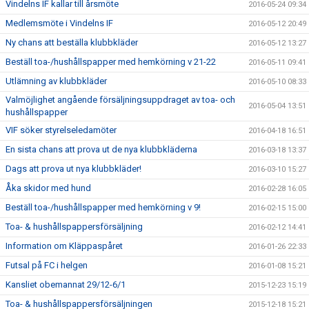
Vindelns IF kallar till årsmöte
2016-05-24 09:34
Medlemsmöte i Vindelns IF
2016-05-12 20:49
Ny chans att beställa klubbkläder
2016-05-12 13:27
Beställ toa-/hushållspapper med hemkörning v 21-22
2016-05-11 09:41
Utlämning av klubbkläder
2016-05-10 08:33
Valmöjlighet angående försäljningsuppdraget av toa- och
2016-05-04 13:51
hushållspapper
VIF söker styrelseledamöter
2016-04-18 16:51
En sista chans att prova ut de nya klubbkläderna
2016-03-18 13:37
Dags att prova ut nya klubbkläder!
2016-03-10 15:27
Åka skidor med hund
2016-02-28 16:05
Beställ toa-/hushållspapper med hemkörning v 9!
2016-02-15 15:00
Toa- & hushållspappersförsäljning
2016-02-12 14:41
Information om Kläppaspåret
2016-01-26 22:33
Futsal på FC i helgen
2016-01-08 15:21
Kansliet obemannat 29/12-6/1
2015-12-23 15:19
Toa- & hushållspappersförsäljningen
2015-12-18 15:21