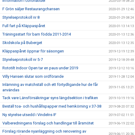
Information i coronatider
2020-03-18 08:20
F Grön säljer Restaurangchansen
2020-01-29 12:46
Styrelseprotokoll nr 8
2020-01-29 08:24
Full fart på Kläppaspåret
2020-01-13 14:13
Träningsstart för barn födda 2011-2014
2020-01-13 12:36
Skidskola på Buberget
2020-01-13 12:35
Kläppaspåret öppnar för säsongen
2019-12-19 12:39
Styrelseprotokoll nr 5-7
2019-12-18 09:48
Rototilt Indoor Open tar en paus under 2019
2019-12-12 10:16
Villy Hansen slutar som ordförande
2019-11-28 12:04
Inlämning av matchställ och ett förtydligande hur de får
2019-11-05 13:21
användas
Tack vare Länsförsäkringar syns längdsektion i trafiken
2019-10-19 19:16
Beställ toa- och hushållspapper med hemkörning v 37-38
2019-08-20 07:32
Ny styrelse utsedd i Vindelns IF
2019-07-02 11:51
Valberedningens förslag och handlingar till årsmötet
2019-06-19 22:02
Förslag rörande nyanläggning och renovering av
2019-06-11 20:36