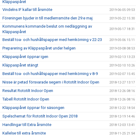
Kläppaspåret
Vindelns IF kallar till årsmöte
2019-06-05 09:53
Föreningen bjuder in till medlemsmöte den 29:e maj
2019-05-22 15:30
Kommunens kommande beslut om nedläggning av
2019-05-17 18:31
Kläppaspåret
Beställ toa- och hushållspapper med hemkörning v 22-23
2019-05-06 15:11
Preparering av Kläppaspåret under helgen
2019-03-08 08:53
Kläppaspåret öppnar igen
2019-02-13 13:23
Kläppaspåret stängt
2019-02-10 10:26
Beställ toa- och hushållspapper med hemkörning v 8-9
2019-02-07 15:45
Nisse är petad försvarade segern i Rototilt Indoor Open
2018-12-27 13:17
Resultat Rototilt Indoor Open
2018-12-26 08:16
Tabell Rototilt Indoor Open
2018-12-26 08:16
Kläppaspåret öppnar för säsongen
2018-12-22 18:54
Spelschemat för Rototilt Indoor Open 2018
2018-12-19 14:46
Handlingar till Extra årsmöte
2018-12-03 13:41
Kallelse till extra årsmöte
2018-11-25 21:54