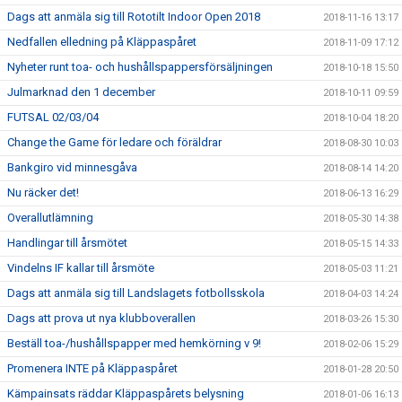
Dags att anmäla sig till Rototilt Indoor Open 2018
2018-11-16 13:17
Nedfallen elledning på Kläppaspåret
2018-11-09 17:12
Nyheter runt toa- och hushållspappersförsäljningen
2018-10-18 15:50
Julmarknad den 1 december
2018-10-11 09:59
FUTSAL 02/03/04
2018-10-04 18:20
Change the Game för ledare och föräldrar
2018-08-30 10:03
Bankgiro vid minnesgåva
2018-08-14 14:20
Nu räcker det!
2018-06-13 16:29
Overallutlämning
2018-05-30 14:38
Handlingar till årsmötet
2018-05-15 14:33
Vindelns IF kallar till årsmöte
2018-05-03 11:21
Dags att anmäla sig till Landslagets fotbollsskola
2018-04-03 14:24
Dags att prova ut nya klubboverallen
2018-03-26 15:30
Beställ toa-/hushållspapper med hemkörning v 9!
2018-02-06 15:29
Promenera INTE på Kläppaspåret
2018-01-28 20:50
Kämpainsats räddar Kläppaspårets belysning
2018-01-06 16:13