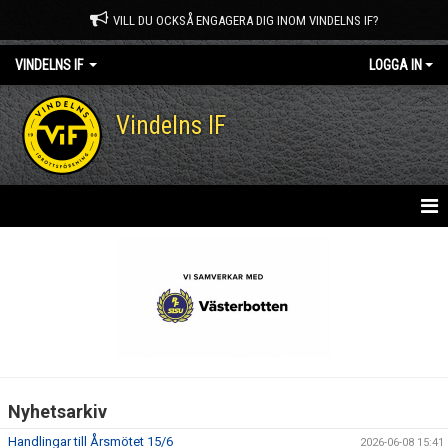
VILL DU OCKSÅ ENGAGERA DIG INOM VINDELNS IF?
VINDELNS IF
LOGGA IN
Vindelns IF
HEM
NYHETER
OM KLUBBEN
KONTAKT
Nyhetsarkiv
MEDLEM I VINDELNS IF
Handlingar till Årsmötet 15/6
2026-06-08 15:41