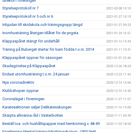
direktiv i föreningen
Styrelseprotokoll nr 7
2021-02-08 10:10
Styrelseprotokoll nr 5 och nr 6
2021-01-27 10:13
Inbjudan till skidskola och träningsgrupp längd
2021-01-27 09:23
Inomhusträning återigen tillåtet för de yngsta
2021-01-24 16:51
Kläppaspåret stängt för underhåll
2021-01-15 15:43
Träning på Buberget startar för barn födda t.o.m. 2014
2021-01-11 10:31
Kläppaspåret öppnar för säsongen
2021-01-01 22:46
Skadegörelse på Kläppaspåret
2020-12-26 18:24
Endast utomhusträning t.o.m. 24 januari
2020-12-23 11:42
Nya coronadirektiv
2020-12-14 15:06
Klubbshopen öppnar
2020-12-10 14:30
Coronaläget i föreningen
2020-11-27 11:07
Karatesektionen säljer Delikatesskungen
2020-11-16 13:00
Skärpta allmänna råd i Västerbotten
2020-11-11 09:39
Beställ toa- och hushållspapper med hemkörning v. 48-49
2020-11-03 18:00
Föreläsning Mental träning/Idrottspsykologi - OBS! Nytt