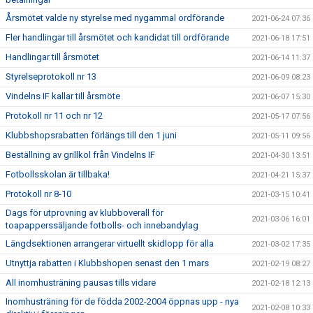
Årsmötet valde ny styrelse med nygammal ordförande
2021-06-24 07:36
Fler handlingar till årsmötet och kandidat till ordförande
2021-06-18 17:51
Handlingar till årsmötet
2021-06-14 11:37
Styrelseprotokoll nr 13
2021-06-09 08:23
Vindelns IF kallar till årsmöte
2021-06-07 15:30
Protokoll nr 11 och nr 12
2021-05-17 07:56
Klubbshopsrabatten förlängs till den 1 juni
2021-05-11 09:56
Beställning av grillkol från Vindelns IF
2021-04-30 13:51
Fotbollsskolan är tillbaka!
2021-04-21 15:37
Protokoll nr 8-10
2021-03-15 10:41
Dags för utprovning av klubboverall för
2021-03-06 16:01
toapapperssäljande fotbolls- och innebandylag
Längdsektionen arrangerar virtuellt skidlopp för alla
2021-03-02 17:35
Utnyttja rabatten i Klubbshopen senast den 1 mars
2021-02-19 08:27
All inomhusträning pausas tills vidare
2021-02-18 12:13
Inomhusträning för de födda 2002-2004 öppnas upp - nya
2021-02-08 10:33