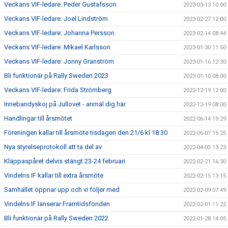
Veckans VIF-ledare: Peder Gustafsson
2023-03-13 10:00
Veckans VIF-ledare: Joel Lindström
2023-02-27 12:00
Veckans VIF-ledare: Johanna Persson
2023-02-14 08:44
Veckans VIF-ledare: Mikael Karlsson
2023-01-30 11:50
Veckans VIF-ledare: Jonny Granström
2023-01-16 12:30
Bli funktionär på Rally Sweden 2023
2023-01-10 08:00
Veckans VIF-ledare: Frida Strömberg
2022-12-19 12:00
Innebandyskoj på Jullovet - anmäl dig här
2022-12-19 08:00
Handlingar till årsmötet
2022-06-14 19:29
Föreningen kallar till årsmöte tisdagen den 21/6 kl 18:30
2022-06-07 15:25
Nya styrelseprotokoll att ta del av
2022-04-05 13:23
Kläppaspåret delvis stängt 23-24 februari
2022-02-21 16:30
Vindelns IF kallar till extra årsmöte
2022-02-15 13:15
Samhället öppnar upp och vi följer med
2022-02-09 07:49
Vindelns IF lanserar Framtidsfonden
2022-02-01 11:22
Bli funktionär på Rally Sweden 2022
2022-01-28 14:05