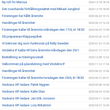
Ny roll för Marcus
2024-12-18 18:18
Det coachande förhållningssättet med Mikael Junglind
2024-12-18 18:00
Föreningen har hållit årsmöte
2024-06-20 10:16
Handlingar till årsmötet
2024-06-10 16:23
Föreningen kallar till årsmöte måndagen den 17/6, kl 18:30
2024-06-03 13:58
Så prepareras Kläppaspåret
2024-02-26 16:37
Vi behöver dig som funktionär på Rally Sweden
2024-01-22 15:40
Vindelns IF kallar till Extra årsmöte måndagen den 29/1
2024-01-15 14:27
Beställning av träningsoverall
2023-12-08 12:52
Välkommen på julavslutning med Vindelns IF
2023-11-14 17:24
Handlingar till årsmötet
2023-06-22 15:46
Föreningen kallar till årsmöte torsdagen den 29/6, kl 18:30
2023-06-15 20:51
Veckans VIF-ledare: Patrik Nygren
2023-05-08 10:00
Veckans VIF-ledare: Kalle Glas
2023-04-24 10:00
Veckans VIF-ledare: Jan Erik Jonsson
2023-04-11 10:00
Veckans VIF-ledare: Liza Wikström
2023-03-27 10:00