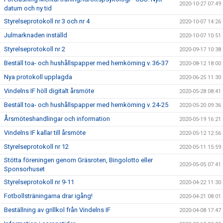
2020-10-27 07:49
datum och ny tid
Styrelseprotokoll nr 3 och nr 4
2020-10-07 14:26
Julmarknaden inställd
2020-10-07 10:51
Styrelseprotokoll nr 2
2020-09-17 10:38
Beställ toa- och hushållspapper med hemkörning v. 36-37
2020-08-12 18:00
Nya protokoll upplagda
2020-06-25 11:30
Vindelns IF höll digitalt årsmöte
2020-05-28 08:41
Beställ toa- och hushållspapper med hemkörning v. 24-25
2020-05-20 09:36
Årsmöteshandlingar och information
2020-05-19 16:21
Vindelns IF kallar till årsmöte
2020-05-12 12:56
Styrelseprotokoll nr 12
2020-05-11 15:59
Stötta föreningen genom Gräsroten, Bingolotto eller
2020-05-05 07:41
Sponsorhuset
Styrelseprotokoll nr 9-11
2020-04-22 11:30
Fotbollsträningarna drar igång!
2020-04-21 08:01
Beställning av grillkol från Vindelns IF
2020-04-08 17:47