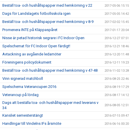
Beställ toa- och hushållspapper med hemkörning v 22
2017-05-06 15:15
Dags för Landslagets fotbollsskola igen
2017-05-05 14:42
Beställ toa- och hushållspapper med hemkörning v 8-9
2017-02-02 15:45
Promenera INTE på Kläppaspåret
2017-01-17 20:04
Nisse är petad historisk segrare i FC Indoor Open
2016-12-27 07:51
Spelschemat för FC Indoor Open färdigt!
2016-12-21 18:46
Avtackning av avgående ledamöter
2016-12-20 11:48
Föreningens policydokument
2016-12-11 19:23
Beställ toa- och hushållspapper med hemkörning v 47-48
2016-11-02 13:28
Vinn signerad matchboll
2016-08-25 22:46
Spelschema Veterancupen 2016
2016-08-19 17:29
Veterancup på lördag
2016-08-17 14:12
Dags att beställa toa- och hushållspapper med leverans v
2016-08-05 12:51
34
Kansliet semesterstängt
2016-07-15 09:47
Handlingar till Vindelns IFs årsmöte
2016-06-16 00:20