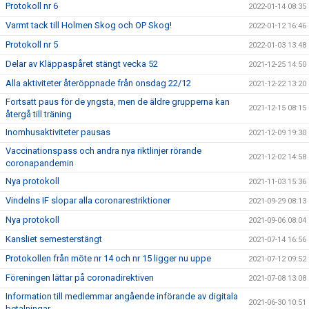
Protokoll nr 6
2022-01-14 08:35
Varmt tack till Holmen Skog och OP Skog!
2022-01-12 16:46
Protokoll nr 5
2022-01-03 13:48
Delar av Kläppaspåret stängt vecka 52
2021-12-25 14:50
Alla aktiviteter återöppnade från onsdag 22/12
2021-12-22 13:20
Fortsatt paus för de yngsta, men de äldre grupperna kan
2021-12-15 08:15
återgå till träning
Inomhusaktiviteter pausas
2021-12-09 19:30
Vaccinationspass och andra nya riktlinjer rörande
2021-12-02 14:58
coronapandemin
Nya protokoll
2021-11-03 15:36
Vindelns IF slopar alla coronarestriktioner
2021-09-29 08:13
Nya protokoll
2021-09-06 08:04
Kansliet semesterstängt
2021-07-14 16:56
Protokollen från möte nr 14 och nr 15 ligger nu uppe
2021-07-12 09:52
Föreningen lättar på coronadirektiven
2021-07-08 13:08
Information till medlemmar angående införande av digitala
2021-06-30 10:51
betalningar