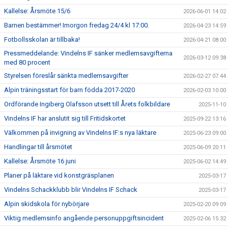
TOA- & HUSHÅLLSPAPPERSFÖRSÄLJNING
Kallelse: Årsmöte 15/6
2026-06-01 14:02
Barnen bestämmer! Imorgon fredag 24/4 kl 17:00.
2026-04-23 14:59
KALENDER
Fotbollsskolan är tillbaka!
2026-04-21 08:00
DOKUMENT
Pressmeddelande: Vindelns IF sänker medlemsavgifterna
2026-03-12 09:38
med 80 procent
VÅRA LAG
Styrelsen föreslår sänkta medlemsavgifter
2026-02-27 07:44
Alpin träningsstart för barn födda 2017-2020
2026-02-03 10:00
MATCHER
Ordförande Ingiberg Olafsson utsett till Årets folkbildare
2025-11-10
KLÄPPASPÅRET
Vindelns IF har anslutit sig till Fritidskortet
2025-09-22 13:16
Välkommen på invigning av Vindelns IF:s nya läktare
2025-06-23 09:00
KANSLISERVICE - DIGITAL BETALNING AV AVGIFTER
Handlingar till årsmötet
2025-06-09 20:11
FRAMTIDSFONDEN
Kallelse: Årsmöte 16 juni
2025-06-02 14:49
Planer på läktare vid konstgräsplanen
2025-03-17
FRITIDSKORTET
Vindelns Schackklubb blir Vindelns IF Schack
2025-03-17
Alpin skidskola för nybörjare
2025-02-20 09:09
Viktig medlemsinfo angående personuppgiftsincident
2025-02-06 15:32