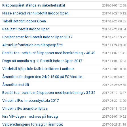
Kläppaspåret stängs av säkerhetsskäl
2018-01-05 12:38
Nisse är petad vann Rototilt Indoor Open
2017-12-29 15:12
Tabell Rototilt Indoor Open
2017-12-26 08:55
Resultat Rototilt Indoor Open
2017-12-26 08:54
Spelschemat för Rototilt Indoor Open 2017
2017-12-18 19:22
Aktuell information om Kläppaspåret
2017-11-24 09:58
Beställ toa- och hushållspapper med hemkörning v 48-49
2017-11-07 11:41
Dags att anmäla sig till Rototilt Indoor Open 2017
2017-11-04 14:03
Värdefull hjälp från Kulbäckslidens Lantbruk
2017-10-01 18:58
Årsmöte söndagen den 24/9 15:00 på FC Vindeln
2017-09-03 08:31
Årsmötet inställt
2017-08-25 09:35
Beställ toa- och hushållspapper med hemkörning v 34-35
2017-08-10 13:47
Vindelns IF:s Innebandyskola 2017
2017-06-22 13:00
Vindelns IFs årsmöte flyttas
2017-06-15 13:03
Fira VIF-dagen med oss på lördag
2017-06-07 10:22
Valberedningens förslag till årsmötet
2017-05-28 21:18