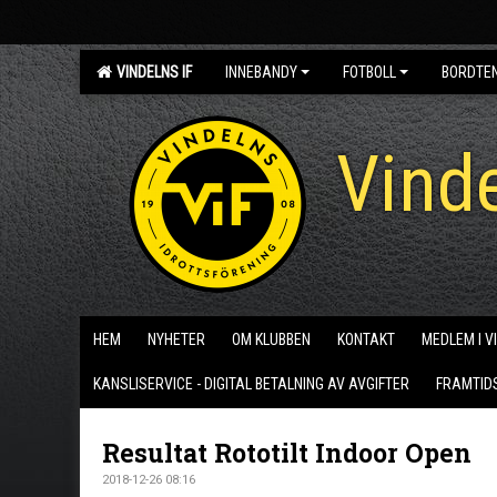
VINDELNS IF
INNEBANDY
FOTBOLL
BORDTE
Vinde
HEM
NYHETER
OM KLUBBEN
KONTAKT
MEDLEM I V
KANSLISERVICE - DIGITAL BETALNING AV AVGIFTER
FRAMTID
Resultat Rototilt Indoor Open
2018-12-26 08:16