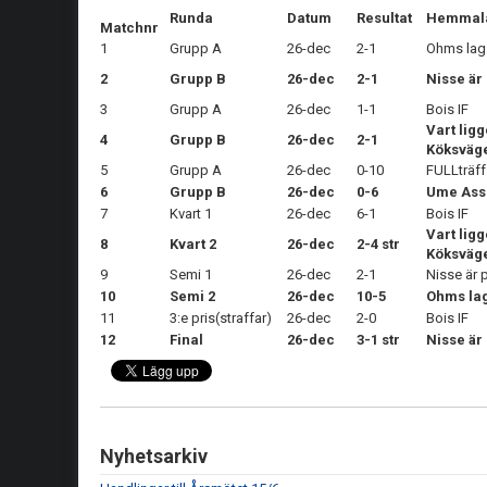
Runda
Datum
Resultat
Hemmal
Matchnr
1
Grupp A
26-dec
2-1
Ohms la
2
Grupp B
26-dec
2-1
Nisse är
3
Grupp A
26-dec
1-1
Bois IF
Vart ligg
4
Grupp B
26-dec
2-1
Köksväg
5
Grupp A
26-dec
0-10
FULLträff
6
Grupp B
26-dec
0-6
Ume Ass
7
Kvart 1
26-dec
6-1
Bois IF
Vart ligg
8
Kvart 2
26-dec
2-4 str
Köksväg
9
Semi 1
26-dec
2-1
Nisse är 
10
Semi 2
26-dec
10-5
Ohms la
11
3:e pris(straffar)
26-dec
2-0
Bois IF
12
Final
26-dec
3-1 str
Nisse är
Nyhetsarkiv