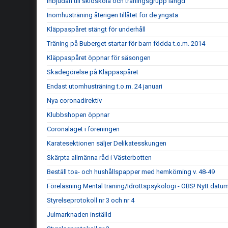
Inbjudan till skidskola och träningsgrupp längd
Inomhusträning återigen tillåtet för de yngsta
Kläppaspåret stängt för underhåll
Träning på Buberget startar för barn födda t.o.m. 2014
Kläppaspåret öppnar för säsongen
Skadegörelse på Kläppaspåret
Endast utomhusträning t.o.m. 24 januari
Nya coronadirektiv
Klubbshopen öppnar
Coronaläget i föreningen
Karatesektionen säljer Delikatesskungen
Skärpta allmänna råd i Västerbotten
Beställ toa- och hushållspapper med hemkörning v. 48-49
Föreläsning Mental träning/Idrottspsykologi - OBS! Nytt datum
Styrelseprotokoll nr 3 och nr 4
Julmarknaden inställd