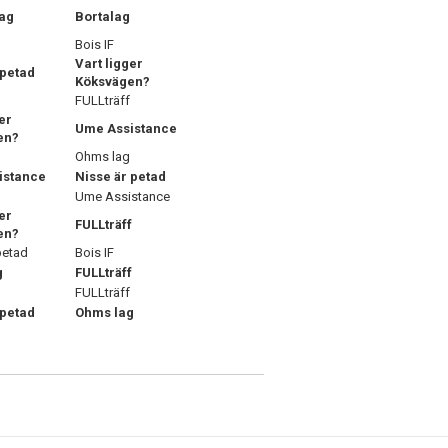
ag
Bortalag
g
Bois IF
Vart ligger
 petad
Köksvägen?
FULLträff
er
Ume Assistance
en?
Ohms lag
istance
Nisse är petad
Ume Assistance
er
FULLträff
en?
petad
Bois IF
g
FULLträff
FULLträff
 petad
Ohms lag