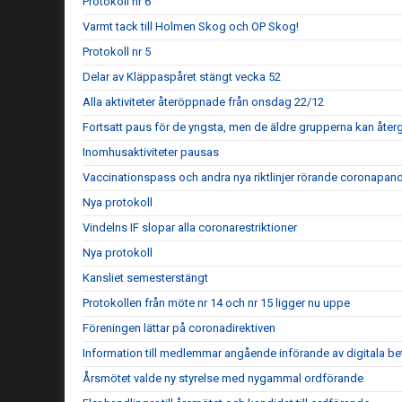
Protokoll nr 6
Varmt tack till Holmen Skog och OP Skog!
Protokoll nr 5
Delar av Kläppaspåret stängt vecka 52
Alla aktiviteter återöppnade från onsdag 22/12
Fortsatt paus för de yngsta, men de äldre grupperna kan återgå
Inomhusaktiviteter pausas
Vaccinationspass och andra nya riktlinjer rörande coronapan
Nya protokoll
Vindelns IF slopar alla coronarestriktioner
Nya protokoll
Kansliet semesterstängt
Protokollen från möte nr 14 och nr 15 ligger nu uppe
Föreningen lättar på coronadirektiven
Information till medlemmar angående införande av digitala be
Årsmötet valde ny styrelse med nygammal ordförande