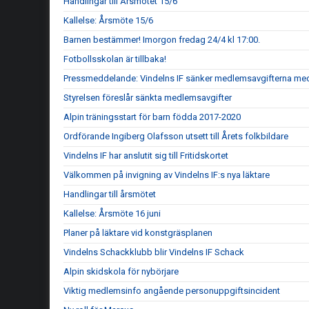
Handlingar till Årsmötet 15/6
Kallelse: Årsmöte 15/6
Barnen bestämmer! Imorgon fredag 24/4 kl 17:00.
Fotbollsskolan är tillbaka!
Pressmeddelande: Vindelns IF sänker medlemsavgifterna me
Styrelsen föreslår sänkta medlemsavgifter
Alpin träningsstart för barn födda 2017-2020
Ordförande Ingiberg Olafsson utsett till Årets folkbildare
Vindelns IF har anslutit sig till Fritidskortet
Välkommen på invigning av Vindelns IF:s nya läktare
Handlingar till årsmötet
Kallelse: Årsmöte 16 juni
Planer på läktare vid konstgräsplanen
Vindelns Schackklubb blir Vindelns IF Schack
Alpin skidskola för nybörjare
Viktig medlemsinfo angående personuppgiftsincident