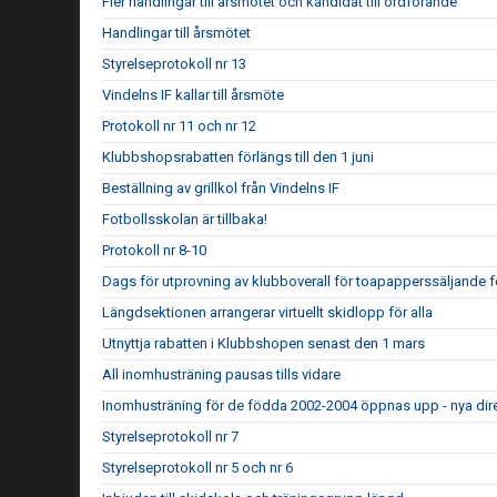
Fler handlingar till årsmötet och kandidat till ordförande
Handlingar till årsmötet
Styrelseprotokoll nr 13
Vindelns IF kallar till årsmöte
Protokoll nr 11 och nr 12
Klubbshopsrabatten förlängs till den 1 juni
Beställning av grillkol från Vindelns IF
Fotbollsskolan är tillbaka!
Protokoll nr 8-10
Dags för utprovning av klubboverall för toapapperssäljande 
Längdsektionen arrangerar virtuellt skidlopp för alla
Utnyttja rabatten i Klubbshopen senast den 1 mars
All inomhusträning pausas tills vidare
Inomhusträning för de födda 2002-2004 öppnas upp - nya dire
Styrelseprotokoll nr 7
Styrelseprotokoll nr 5 och nr 6