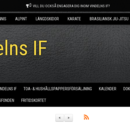
VILL DU OCKSÅ ENGAGERA DIG INOM VINDELNS IF?
NNIS
ALPINT
LÄNGDSKIDOR
KARATE
BRASILIANSK JIU-JITSU
lns IF
INDELNS IF
TOA- & HUSHÅLLSPAPPERSFÖRSÄLJNING
KALENDER
DO
SFONDEN
FRITIDSKORTET
<
>