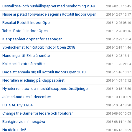
Beställ toa- och hushållspapper med hemkörning v 8-9
2019-02-07 15:45
Nisse är petad försvarade segern i Rototilt Indoor Open
2018-12-27 13:17
Resultat Rototilt Indoor Open
2018-12-26 08:16
Tabell Rototilt Indoor Open
2018-12-26 08:16
Kläppaspåret öppnar för säsongen
2018-12-22 18:54
Spelschemat för Rototilt Indoor Open 2018
2018-12-19 14:46
Handlingar till Extra årsmöte
2018-12-03 13:41
Kallelse till extra årsmöte
2018-11-25 21:54
Dags att anmäla sig till Rototilt Indoor Open 2018
2018-11-16 13:17
Nedfallen elledning på Kläppaspåret
2018-11-09 17:12
Nyheter runt toa- och hushållspappersförsäljningen
2018-10-18 15:50
Julmarknad den 1 december
2018-10-11 09:59
FUTSAL 02/03/04
2018-10-04 18:20
Change the Game för ledare och föräldrar
2018-08-30 10:03
Bankgiro vid minnesgåva
2018-08-14 14:20
Nu räcker det!
2018-06-13 16:29