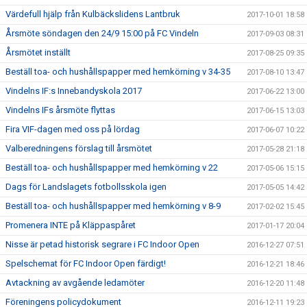
Värdefull hjälp från Kulbäckslidens Lantbruk
2017-10-01 18:58
Årsmöte söndagen den 24/9 15:00 på FC Vindeln
2017-09-03 08:31
Årsmötet inställt
2017-08-25 09:35
Beställ toa- och hushållspapper med hemkörning v 34-35
2017-08-10 13:47
Vindelns IF:s Innebandyskola 2017
2017-06-22 13:00
Vindelns IFs årsmöte flyttas
2017-06-15 13:03
Fira VIF-dagen med oss på lördag
2017-06-07 10:22
Valberedningens förslag till årsmötet
2017-05-28 21:18
Beställ toa- och hushållspapper med hemkörning v 22
2017-05-06 15:15
Dags för Landslagets fotbollsskola igen
2017-05-05 14:42
Beställ toa- och hushållspapper med hemkörning v 8-9
2017-02-02 15:45
Promenera INTE på Kläppaspåret
2017-01-17 20:04
Nisse är petad historisk segrare i FC Indoor Open
2016-12-27 07:51
Spelschemat för FC Indoor Open färdigt!
2016-12-21 18:46
Avtackning av avgående ledamöter
2016-12-20 11:48
Föreningens policydokument
2016-12-11 19:23