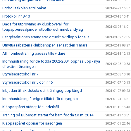
2021-04-30 13:51
Fotbollsskolan är tillbaka!
2021-04-21 15:37
Protokoll nr 8-10
2021-03-15 10:41
Dags för utprovning av klubboverall för
2021-03-06 16:01
toapapperssäljande fotbolls- och innebandylag
Längdsektionen arrangerar virtuellt skidlopp för alla
2021-03-02 17:35
Utnyttja rabatten i Klubbshopen senast den 1 mars
2021-02-19 08:27
All inomhusträning pausas tills vidare
2021-02-18 12:13
Inomhusträning för de födda 2002-2004 öppnas upp - nya
2021-02-08 10:33
direktiv i föreningen
Styrelseprotokoll nr 7
2021-02-08 10:10
Styrelseprotokoll nr 5 och nr 6
2021-01-27 10:13
Inbjudan till skidskola och träningsgrupp längd
2021-01-27 09:23
Inomhusträning återigen tillåtet för de yngsta
2021-01-24 16:51
Kläppaspåret stängt för underhåll
2021-01-15 15:43
Träning på Buberget startar för barn födda t.o.m. 2014
2021-01-11 10:31
Kläppaspåret öppnar för säsongen
2021-01-01 22:46