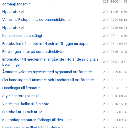
2021-12-02 14:58
coronapandemin
Nya protokoll
2021-11-03 15:36
Vindelns IF slopar alla coronarestriktioner
2021-09-29 08:13
Nya protokoll
2021-09-06 08:04
Kansliet semesterstängt
2021-07-14 16:56
Protokollen från möte nr 14 och nr 15 ligger nu uppe
2021-07-12 09:52
Föreningen lättar på coronadirektiven
2021-07-08 13:08
Information till medlemmar angående införande av digitala
2021-06-30 10:51
betalningar
Årsmötet valde ny styrelse med nygammal ordförande
2021-06-24 07:36
Fler handlingar till årsmötet och kandidat till ordförande
2021-06-18 17:51
Handlingar till årsmötet
2021-06-14 11:37
Styrelseprotokoll nr 13
2021-06-09 08:23
Vindelns IF kallar till årsmöte
2021-06-07 15:30
Protokoll nr 11 och nr 12
2021-05-17 07:56
Klubbshopsrabatten förlängs till den 1 juni
2021-05-11 09:56
Beställning av grillkol från Vindelns IF