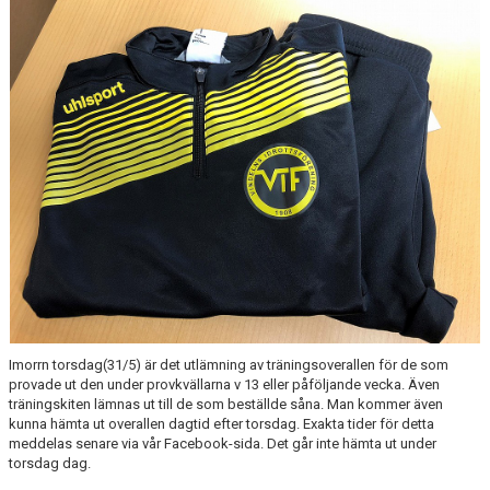
TOA- & HUSHÅLLSPAPPERSFÖRSÄLJNING
KALENDER
DOKUMENT
VÅRA LAG
MATCHER
KLÄPPASPÅRET
KANSLISERVICE - DIGITAL BETALNING AV AVGIFTER
FRAMTIDSFONDEN
Imorrn torsdag(31/5) är det utlämning av träningsoverallen för de som
provade ut den under provkvällarna v 13 eller påföljande vecka. Även
FRITIDSKORTET
träningskiten lämnas ut till de som beställde såna. Man kommer även
kunna hämta ut overallen dagtid efter torsdag. Exakta tider för detta
meddelas senare via vår Facebook-sida. Det går inte hämta ut under
torsdag dag.