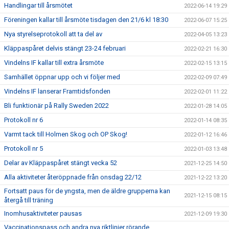
Handlingar till årsmötet
2022-06-14 19:29
Föreningen kallar till årsmöte tisdagen den 21/6 kl 18:30
2022-06-07 15:25
Nya styrelseprotokoll att ta del av
2022-04-05 13:23
Kläppaspåret delvis stängt 23-24 februari
2022-02-21 16:30
Vindelns IF kallar till extra årsmöte
2022-02-15 13:15
Samhället öppnar upp och vi följer med
2022-02-09 07:49
Vindelns IF lanserar Framtidsfonden
2022-02-01 11:22
Bli funktionär på Rally Sweden 2022
2022-01-28 14:05
Protokoll nr 6
2022-01-14 08:35
Varmt tack till Holmen Skog och OP Skog!
2022-01-12 16:46
Protokoll nr 5
2022-01-03 13:48
Delar av Kläppaspåret stängt vecka 52
2021-12-25 14:50
Alla aktiviteter återöppnade från onsdag 22/12
2021-12-22 13:20
Fortsatt paus för de yngsta, men de äldre grupperna kan
2021-12-15 08:15
återgå till träning
Inomhusaktiviteter pausas
2021-12-09 19:30
Vaccinationspass och andra nya riktlinjer rörande