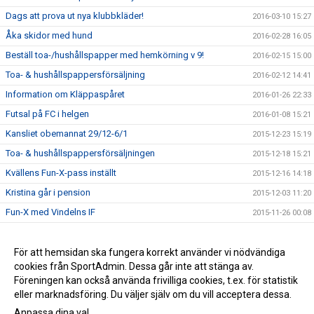
Dags att prova ut nya klubbkläder!
2016-03-10 15:27
Åka skidor med hund
2016-02-28 16:05
Beställ toa-/hushållspapper med hemkörning v 9!
2016-02-15 15:00
Toa- & hushållspappersförsäljning
2016-02-12 14:41
Information om Kläppaspåret
2016-01-26 22:33
Futsal på FC i helgen
2016-01-08 15:21
Kansliet obemannat 29/12-6/1
2015-12-23 15:19
Toa- & hushållspappersförsäljningen
2015-12-18 15:21
Kvällens Fun-X-pass inställt
2015-12-16 14:18
Kristina går i pension
2015-12-03 11:20
Fun-X med Vindelns IF
2015-11-26 00:08
Nu öppnar anmälan till FC Indoor Open 2015
2015-11-12 13:13
Beställ toa-/hushållspapper med hemkörning i november!
För att hemsidan ska fungera korrekt använder vi nödvändiga
2015-11-04 15:51
cookies från SportAdmin. Dessa går inte att stänga av.
Info om fikaförsäljning vid innebandymatcher
2015-11-04 12:58
Föreningen kan också använda frivilliga cookies, t.ex. för statistik
eller marknadsföring. Du väljer själv om du vill acceptera dessa.
Anpassa dina val