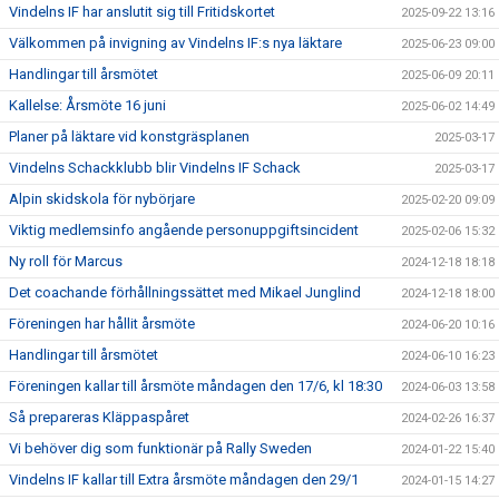
Vindelns IF har anslutit sig till Fritidskortet
2025-09-22 13:16
Välkommen på invigning av Vindelns IF:s nya läktare
2025-06-23 09:00
Handlingar till årsmötet
2025-06-09 20:11
Kallelse: Årsmöte 16 juni
2025-06-02 14:49
Planer på läktare vid konstgräsplanen
2025-03-17
Vindelns Schackklubb blir Vindelns IF Schack
2025-03-17
Alpin skidskola för nybörjare
2025-02-20 09:09
Viktig medlemsinfo angående personuppgiftsincident
2025-02-06 15:32
Ny roll för Marcus
2024-12-18 18:18
Det coachande förhållningssättet med Mikael Junglind
2024-12-18 18:00
Föreningen har hållit årsmöte
2024-06-20 10:16
Handlingar till årsmötet
2024-06-10 16:23
Föreningen kallar till årsmöte måndagen den 17/6, kl 18:30
2024-06-03 13:58
Så prepareras Kläppaspåret
2024-02-26 16:37
Vi behöver dig som funktionär på Rally Sweden
2024-01-22 15:40
Vindelns IF kallar till Extra årsmöte måndagen den 29/1
2024-01-15 14:27