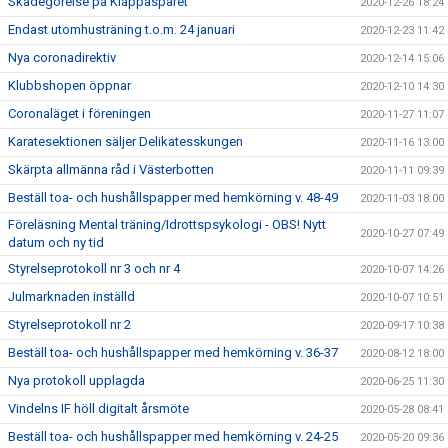
Skadegörelse på Kläppaspåret
2020-12-26 18:24
Endast utomhusträning t.o.m. 24 januari
2020-12-23 11:42
Nya coronadirektiv
2020-12-14 15:06
Klubbshopen öppnar
2020-12-10 14:30
Coronaläget i föreningen
2020-11-27 11:07
Karatesektionen säljer Delikatesskungen
2020-11-16 13:00
Skärpta allmänna råd i Västerbotten
2020-11-11 09:39
Beställ toa- och hushållspapper med hemkörning v. 48-49
2020-11-03 18:00
Föreläsning Mental träning/Idrottspsykologi - OBS! Nytt
2020-10-27 07:49
datum och ny tid
Styrelseprotokoll nr 3 och nr 4
2020-10-07 14:26
Julmarknaden inställd
2020-10-07 10:51
Styrelseprotokoll nr 2
2020-09-17 10:38
Beställ toa- och hushållspapper med hemkörning v. 36-37
2020-08-12 18:00
Nya protokoll upplagda
2020-06-25 11:30
Vindelns IF höll digitalt årsmöte
2020-05-28 08:41
Beställ toa- och hushållspapper med hemkörning v. 24-25
2020-05-20 09:36