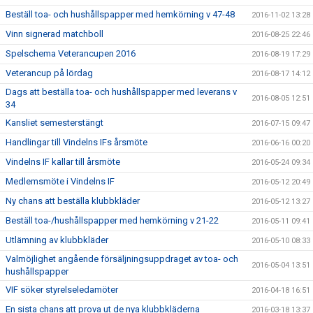
Beställ toa- och hushållspapper med hemkörning v 47-48
2016-11-02 13:28
Vinn signerad matchboll
2016-08-25 22:46
Spelschema Veterancupen 2016
2016-08-19 17:29
Veterancup på lördag
2016-08-17 14:12
Dags att beställa toa- och hushållspapper med leverans v
2016-08-05 12:51
34
Kansliet semesterstängt
2016-07-15 09:47
Handlingar till Vindelns IFs årsmöte
2016-06-16 00:20
Vindelns IF kallar till årsmöte
2016-05-24 09:34
Medlemsmöte i Vindelns IF
2016-05-12 20:49
Ny chans att beställa klubbkläder
2016-05-12 13:27
Beställ toa-/hushållspapper med hemkörning v 21-22
2016-05-11 09:41
Utlämning av klubbkläder
2016-05-10 08:33
Valmöjlighet angående försäljningsuppdraget av toa- och
2016-05-04 13:51
hushållspapper
VIF söker styrelseledamöter
2016-04-18 16:51
En sista chans att prova ut de nya klubbkläderna
2016-03-18 13:37