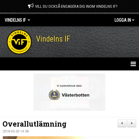
VILL DU OCKSÅ ENGAGERA DIG INOM VINDELNS IF?
VINDELNS IF
LOGGA IN
Vindelns IF
HEM
NYHETER
OM KLUBBEN
KONTAKT
Overallutlämning
<
>
MEDLEM I VINDELNS IF
2018-05-30 14:38