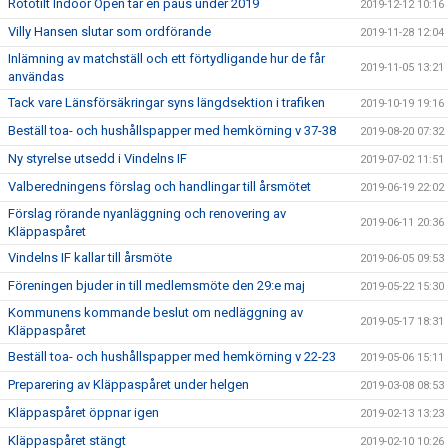
Rototilt Indoor Open tar en paus under 2019
2019-12-12 10:16
Villy Hansen slutar som ordförande
2019-11-28 12:04
Inlämning av matchställ och ett förtydligande hur de får
2019-11-05 13:21
användas
Tack vare Länsförsäkringar syns längdsektion i trafiken
2019-10-19 19:16
Beställ toa- och hushållspapper med hemkörning v 37-38
2019-08-20 07:32
Ny styrelse utsedd i Vindelns IF
2019-07-02 11:51
Valberedningens förslag och handlingar till årsmötet
2019-06-19 22:02
Förslag rörande nyanläggning och renovering av
2019-06-11 20:36
Kläppaspåret
Vindelns IF kallar till årsmöte
2019-06-05 09:53
Föreningen bjuder in till medlemsmöte den 29:e maj
2019-05-22 15:30
Kommunens kommande beslut om nedläggning av
2019-05-17 18:31
Kläppaspåret
Beställ toa- och hushållspapper med hemkörning v 22-23
2019-05-06 15:11
Preparering av Kläppaspåret under helgen
2019-03-08 08:53
Kläppaspåret öppnar igen
2019-02-13 13:23
Kläppaspåret stängt
2019-02-10 10:26