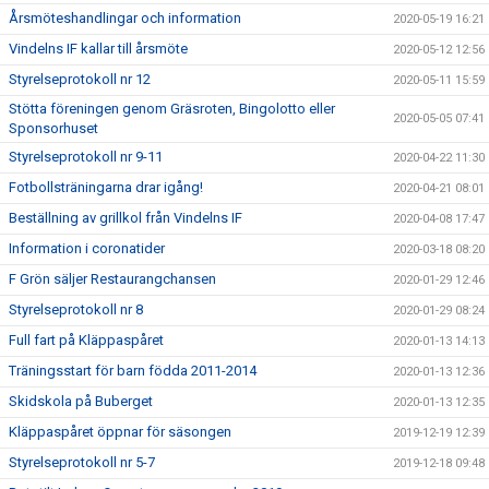
Årsmöteshandlingar och information
2020-05-19 16:21
Vindelns IF kallar till årsmöte
2020-05-12 12:56
Styrelseprotokoll nr 12
2020-05-11 15:59
Stötta föreningen genom Gräsroten, Bingolotto eller
2020-05-05 07:41
Sponsorhuset
Styrelseprotokoll nr 9-11
2020-04-22 11:30
Fotbollsträningarna drar igång!
2020-04-21 08:01
Beställning av grillkol från Vindelns IF
2020-04-08 17:47
Information i coronatider
2020-03-18 08:20
F Grön säljer Restaurangchansen
2020-01-29 12:46
Styrelseprotokoll nr 8
2020-01-29 08:24
Full fart på Kläppaspåret
2020-01-13 14:13
Träningsstart för barn födda 2011-2014
2020-01-13 12:36
Skidskola på Buberget
2020-01-13 12:35
Kläppaspåret öppnar för säsongen
2019-12-19 12:39
Styrelseprotokoll nr 5-7
2019-12-18 09:48