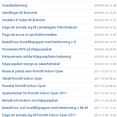
Overallutlämning
2018-05-30 14:38
Handlingar till årsmötet
2018-05-15 14:33
Vindelns IF kallar till årsmöte
2018-05-03 11:21
Dags att anmäla sig till Landslagets fotbollsskola
2018-04-03 14:24
Dags att prova ut nya klubboverallen
2018-03-26 15:30
Beställ toa-/hushållspapper med hemkörning v 9!
2018-02-06 15:29
Promenera INTE på Kläppaspåret
2018-01-28 20:50
Kämpainsats räddar Kläppaspårets belysning
2018-01-06 16:13
Kläppaspåret stängs av säkerhetsskäl
2018-01-05 12:38
Nisse är petad vann Rototilt Indoor Open
2017-12-29 15:12
Tabell Rototilt Indoor Open
2017-12-26 08:55
Resultat Rototilt Indoor Open
2017-12-26 08:54
Spelschemat för Rototilt Indoor Open 2017
2017-12-18 19:22
Aktuell information om Kläppaspåret
2017-11-24 09:58
Beställ toa- och hushållspapper med hemkörning v 48-49
2017-11-07 11:41
Dags att anmäla sig till Rototilt Indoor Open 2017
2017-11-04 14:03