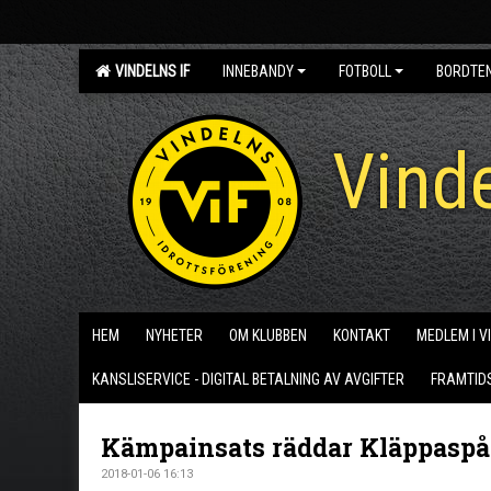
VINDELNS IF
INNEBANDY
FOTBOLL
BORDTE
Vinde
HEM
NYHETER
OM KLUBBEN
KONTAKT
MEDLEM I V
KANSLISERVICE - DIGITAL BETALNING AV AVGIFTER
FRAMTID
Kämpainsats räddar Kläppaspå
2018-01-06 16:13