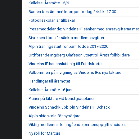
Kallelse: Årsmöte 15/6
Barnen bestämmer! Imorgon fredag 24/4 kl 17:00.
Fotbollsskolan är tillbaka!
Pressmeddelande: Vindelns IF sänker medlemsavgifterna me
Styrelsen föreslår sänkta medlemsavgifter
Alpin träningsstart för barn födda 2017-2020
Ordförande Ingiberg Olafsson utsett till Årets folkbildare
Vindelns IF har anslutit sig till Fritidskortet
Välkommen på invigning av Vindelns IF:s nya läktare
Handlingar till årsmötet
Kallelse: Årsmöte 16 juni
Planer på läktare vid konstgräsplanen
Vindelns Schackklubb blir Vindelns IF Schack
Alpin skidskola för nybörjare
Viktig medlemsinfo angående personuppgiftsincident
Ny roll för Marcus