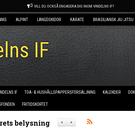
VILL DU OCKSÅ ENGAGERA DIG INOM VINDELNS IF?
NNIS
ALPINT
LÄNGDSKIDOR
KARATE
BRASILIANSK JIU-JITSU
lns IF
INDELNS IF
TOA- & HUSHÅLLSPAPPERSFÖRSÄLJNING
KALENDER
DO
SFONDEN
FRITIDSKORTET
rets belysning
<
>