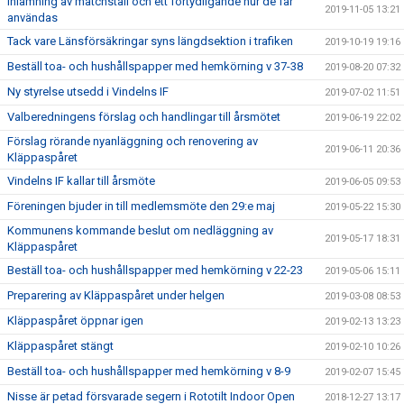
Inlämning av matchställ och ett förtydligande hur de får
2019-11-05 13:21
användas
Tack vare Länsförsäkringar syns längdsektion i trafiken
2019-10-19 19:16
Beställ toa- och hushållspapper med hemkörning v 37-38
2019-08-20 07:32
Ny styrelse utsedd i Vindelns IF
2019-07-02 11:51
Valberedningens förslag och handlingar till årsmötet
2019-06-19 22:02
Förslag rörande nyanläggning och renovering av
2019-06-11 20:36
Kläppaspåret
Vindelns IF kallar till årsmöte
2019-06-05 09:53
Föreningen bjuder in till medlemsmöte den 29:e maj
2019-05-22 15:30
Kommunens kommande beslut om nedläggning av
2019-05-17 18:31
Kläppaspåret
Beställ toa- och hushållspapper med hemkörning v 22-23
2019-05-06 15:11
Preparering av Kläppaspåret under helgen
2019-03-08 08:53
Kläppaspåret öppnar igen
2019-02-13 13:23
Kläppaspåret stängt
2019-02-10 10:26
Beställ toa- och hushållspapper med hemkörning v 8-9
2019-02-07 15:45
Nisse är petad försvarade segern i Rototilt Indoor Open
2018-12-27 13:17