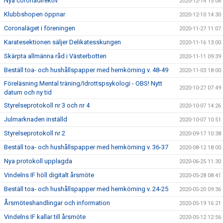
Nya coronadirektiv
2020-12-14 15:06
Klubbshopen öppnar
2020-12-10 14:30
Coronaläget i föreningen
2020-11-27 11:07
Karatesektionen säljer Delikatesskungen
2020-11-16 13:00
Skärpta allmänna råd i Västerbotten
2020-11-11 09:39
Beställ toa- och hushållspapper med hemkörning v. 48-49
2020-11-03 18:00
Föreläsning Mental träning/Idrottspsykologi - OBS! Nytt
2020-10-27 07:49
datum och ny tid
Styrelseprotokoll nr 3 och nr 4
2020-10-07 14:26
Julmarknaden inställd
2020-10-07 10:51
Styrelseprotokoll nr 2
2020-09-17 10:38
Beställ toa- och hushållspapper med hemkörning v. 36-37
2020-08-12 18:00
Nya protokoll upplagda
2020-06-25 11:30
Vindelns IF höll digitalt årsmöte
2020-05-28 08:41
Beställ toa- och hushållspapper med hemkörning v. 24-25
2020-05-20 09:36
Årsmöteshandlingar och information
2020-05-19 16:21
Vindelns IF kallar till årsmöte
2020-05-12 12:56