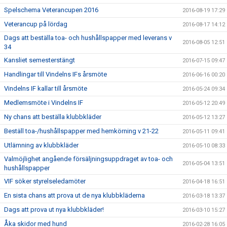
Spelschema Veterancupen 2016
2016-08-19 17:29
Veterancup på lördag
2016-08-17 14:12
Dags att beställa toa- och hushållspapper med leverans v
2016-08-05 12:51
34
Kansliet semesterstängt
2016-07-15 09:47
Handlingar till Vindelns IFs årsmöte
2016-06-16 00:20
Vindelns IF kallar till årsmöte
2016-05-24 09:34
Medlemsmöte i Vindelns IF
2016-05-12 20:49
Ny chans att beställa klubbkläder
2016-05-12 13:27
Beställ toa-/hushållspapper med hemkörning v 21-22
2016-05-11 09:41
Utlämning av klubbkläder
2016-05-10 08:33
Valmöjlighet angående försäljningsuppdraget av toa- och
2016-05-04 13:51
hushållspapper
VIF söker styrelseledamöter
2016-04-18 16:51
En sista chans att prova ut de nya klubbkläderna
2016-03-18 13:37
Dags att prova ut nya klubbkläder!
2016-03-10 15:27
Åka skidor med hund
2016-02-28 16:05