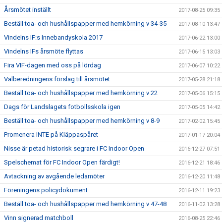
Årsmötet inställt
2017-08-25 09:35
Beställ toa- och hushållspapper med hemkörning v 34-35
2017-08-10 13:47
Vindelns IF:s Innebandyskola 2017
2017-06-22 13:00
Vindelns IFs årsmöte flyttas
2017-06-15 13:03
Fira VIF-dagen med oss på lördag
2017-06-07 10:22
Valberedningens förslag till årsmötet
2017-05-28 21:18
Beställ toa- och hushållspapper med hemkörning v 22
2017-05-06 15:15
Dags för Landslagets fotbollsskola igen
2017-05-05 14:42
Beställ toa- och hushållspapper med hemkörning v 8-9
2017-02-02 15:45
Promenera INTE på Kläppaspåret
2017-01-17 20:04
Nisse är petad historisk segrare i FC Indoor Open
2016-12-27 07:51
Spelschemat för FC Indoor Open färdigt!
2016-12-21 18:46
Avtackning av avgående ledamöter
2016-12-20 11:48
Föreningens policydokument
2016-12-11 19:23
Beställ toa- och hushållspapper med hemkörning v 47-48
2016-11-02 13:28
Vinn signerad matchboll
2016-08-25 22:46