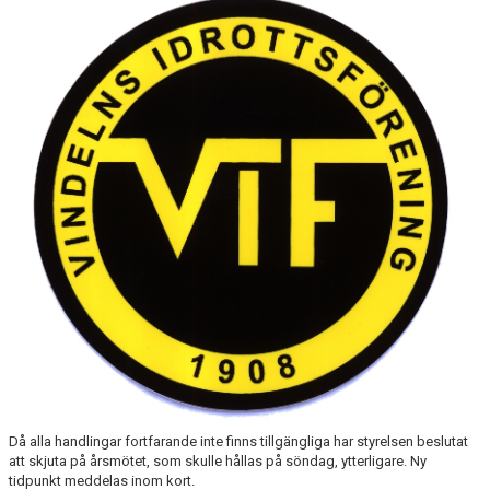
TOA- & HUSHÅLLSPAPPERSFÖRSÄLJNING
KALENDER
DOKUMENT
VÅRA LAG
MATCHER
KLÄPPASPÅRET
KANSLISERVICE - DIGITAL BETALNING AV AVGIFTER
FRAMTIDSFONDEN
FRITIDSKORTET
Då alla handlingar fortfarande inte finns tillgängliga har styrelsen beslutat
att skjuta på årsmötet, som skulle hållas på söndag, ytterligare. Ny
tidpunkt meddelas inom kort.