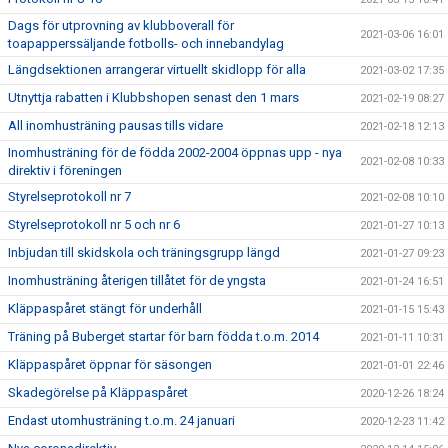
Dags för utprovning av klubboverall för
2021-03-06 16:01
toapapperssäljande fotbolls- och innebandylag
Längdsektionen arrangerar virtuellt skidlopp för alla
2021-03-02 17:35
Utnyttja rabatten i Klubbshopen senast den 1 mars
2021-02-19 08:27
All inomhusträning pausas tills vidare
2021-02-18 12:13
Inomhusträning för de födda 2002-2004 öppnas upp - nya
2021-02-08 10:33
direktiv i föreningen
Styrelseprotokoll nr 7
2021-02-08 10:10
Styrelseprotokoll nr 5 och nr 6
2021-01-27 10:13
Inbjudan till skidskola och träningsgrupp längd
2021-01-27 09:23
Inomhusträning återigen tillåtet för de yngsta
2021-01-24 16:51
Kläppaspåret stängt för underhåll
2021-01-15 15:43
Träning på Buberget startar för barn födda t.o.m. 2014
2021-01-11 10:31
Kläppaspåret öppnar för säsongen
2021-01-01 22:46
Skadegörelse på Kläppaspåret
2020-12-26 18:24
Endast utomhusträning t.o.m. 24 januari
2020-12-23 11:42