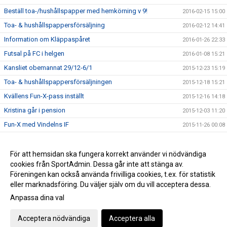
Beställ toa-/hushållspapper med hemkörning v 9!
2016-02-15 15:00
Toa- & hushållspappersförsäljning
2016-02-12 14:41
Information om Kläppaspåret
2016-01-26 22:33
Futsal på FC i helgen
2016-01-08 15:21
Kansliet obemannat 29/12-6/1
2015-12-23 15:19
Toa- & hushållspappersförsäljningen
2015-12-18 15:21
Kvällens Fun-X-pass inställt
2015-12-16 14:18
Kristina går i pension
2015-12-03 11:20
Fun-X med Vindelns IF
2015-11-26 00:08
Nu öppnar anmälan till FC Indoor Open 2015
2015-11-12 13:13
Beställ toa-/hushållspapper med hemkörning i november!
För att hemsidan ska fungera korrekt använder vi nödvändiga
2015-11-04 15:51
cookies från SportAdmin. Dessa går inte att stänga av.
Info om fikaförsäljning vid innebandymatcher
2015-11-04 12:58
Föreningen kan också använda frivilliga cookies, t.ex. för statistik
eller marknadsföring. Du väljer själv om du vill acceptera dessa.
Anpassa dina val
Cookie-inställningar
Gå till Webbversion
Acceptera nödvändiga
Acceptera alla