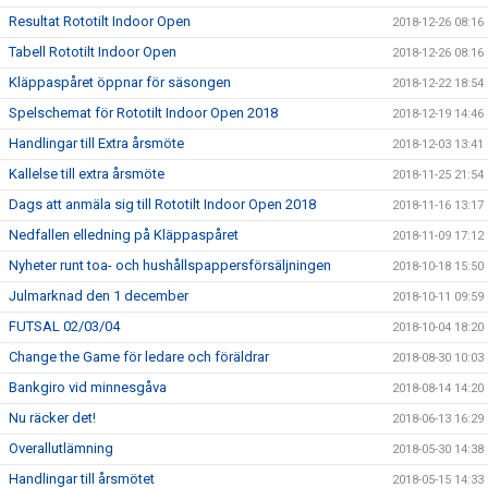
Resultat Rototilt Indoor Open
2018-12-26 08:16
Tabell Rototilt Indoor Open
2018-12-26 08:16
Kläppaspåret öppnar för säsongen
2018-12-22 18:54
Spelschemat för Rototilt Indoor Open 2018
2018-12-19 14:46
Handlingar till Extra årsmöte
2018-12-03 13:41
Kallelse till extra årsmöte
2018-11-25 21:54
Dags att anmäla sig till Rototilt Indoor Open 2018
2018-11-16 13:17
Nedfallen elledning på Kläppaspåret
2018-11-09 17:12
Nyheter runt toa- och hushållspappersförsäljningen
2018-10-18 15:50
Julmarknad den 1 december
2018-10-11 09:59
FUTSAL 02/03/04
2018-10-04 18:20
Change the Game för ledare och föräldrar
2018-08-30 10:03
Bankgiro vid minnesgåva
2018-08-14 14:20
Nu räcker det!
2018-06-13 16:29
Overallutlämning
2018-05-30 14:38
Handlingar till årsmötet
2018-05-15 14:33