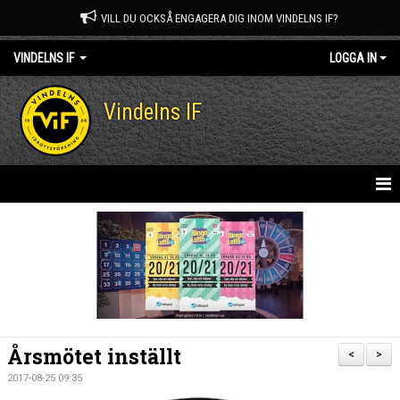
VILL DU OCKSÅ ENGAGERA DIG INOM VINDELNS IF?
VINDELNS IF
LOGGA IN
Vindelns IF
HEM
NYHETER
OM KLUBBEN
KONTAKT
Årsmötet inställt
<
>
MEDLEM I VINDELNS IF
2017-08-25 09:35