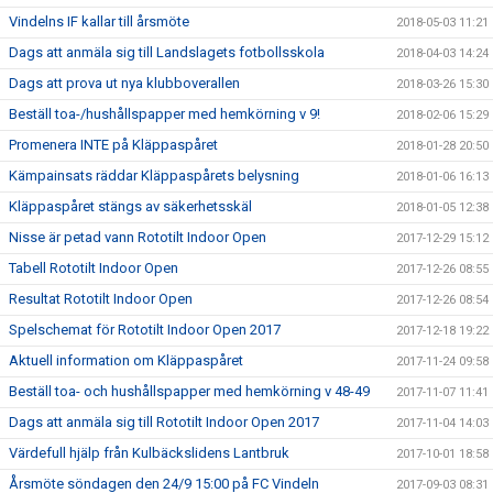
Vindelns IF kallar till årsmöte
2018-05-03 11:21
Dags att anmäla sig till Landslagets fotbollsskola
2018-04-03 14:24
Dags att prova ut nya klubboverallen
2018-03-26 15:30
Beställ toa-/hushållspapper med hemkörning v 9!
2018-02-06 15:29
Promenera INTE på Kläppaspåret
2018-01-28 20:50
Kämpainsats räddar Kläppaspårets belysning
2018-01-06 16:13
Kläppaspåret stängs av säkerhetsskäl
2018-01-05 12:38
Nisse är petad vann Rototilt Indoor Open
2017-12-29 15:12
Tabell Rototilt Indoor Open
2017-12-26 08:55
Resultat Rototilt Indoor Open
2017-12-26 08:54
Spelschemat för Rototilt Indoor Open 2017
2017-12-18 19:22
Aktuell information om Kläppaspåret
2017-11-24 09:58
Beställ toa- och hushållspapper med hemkörning v 48-49
2017-11-07 11:41
Dags att anmäla sig till Rototilt Indoor Open 2017
2017-11-04 14:03
Värdefull hjälp från Kulbäckslidens Lantbruk
2017-10-01 18:58
Årsmöte söndagen den 24/9 15:00 på FC Vindeln
2017-09-03 08:31