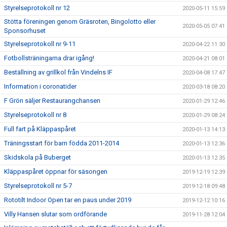
Styrelseprotokoll nr 12
2020-05-11 15:59
Stötta föreningen genom Gräsroten, Bingolotto eller
2020-05-05 07:41
Sponsorhuset
Styrelseprotokoll nr 9-11
2020-04-22 11:30
Fotbollsträningarna drar igång!
2020-04-21 08:01
Beställning av grillkol från Vindelns IF
2020-04-08 17:47
Information i coronatider
2020-03-18 08:20
F Grön säljer Restaurangchansen
2020-01-29 12:46
Styrelseprotokoll nr 8
2020-01-29 08:24
Full fart på Kläppaspåret
2020-01-13 14:13
Träningsstart för barn födda 2011-2014
2020-01-13 12:36
Skidskola på Buberget
2020-01-13 12:35
Kläppaspåret öppnar för säsongen
2019-12-19 12:39
Styrelseprotokoll nr 5-7
2019-12-18 09:48
Rototilt Indoor Open tar en paus under 2019
2019-12-12 10:16
Villy Hansen slutar som ordförande
2019-11-28 12:04