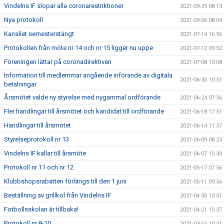
Vindelns IF slopar alla coronarestriktioner
2021-09-29 08:13
Nya protokoll
2021-09-06 08:04
Kansliet semesterstängt
2021-07-14 16:56
Protokollen från möte nr 14 och nr 15 ligger nu uppe
2021-07-12 09:52
Föreningen lättar på coronadirektiven
2021-07-08 13:08
Information till medlemmar angående införande av digitala
2021-06-30 10:51
betalningar
Årsmötet valde ny styrelse med nygammal ordförande
2021-06-24 07:36
Fler handlingar till årsmötet och kandidat till ordförande
2021-06-18 17:51
Handlingar till årsmötet
2021-06-14 11:37
Styrelseprotokoll nr 13
2021-06-09 08:23
Vindelns IF kallar till årsmöte
2021-06-07 15:30
Protokoll nr 11 och nr 12
2021-05-17 07:56
Klubbshopsrabatten förlängs till den 1 juni
2021-05-11 09:56
Beställning av grillkol från Vindelns IF
2021-04-30 13:51
Fotbollsskolan är tillbaka!
2021-04-21 15:37
Protokoll nr 8-10
2021-03-15 10:41