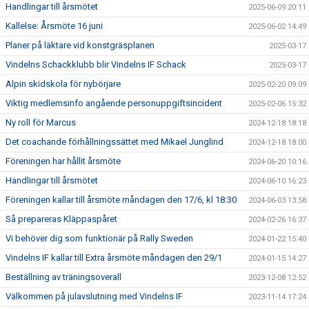
Handlingar till årsmötet
2025-06-09 20:11
Kallelse: Årsmöte 16 juni
2025-06-02 14:49
Planer på läktare vid konstgräsplanen
2025-03-17
Vindelns Schackklubb blir Vindelns IF Schack
2025-03-17
Alpin skidskola för nybörjare
2025-02-20 09:09
Viktig medlemsinfo angående personuppgiftsincident
2025-02-06 15:32
Ny roll för Marcus
2024-12-18 18:18
Det coachande förhållningssättet med Mikael Junglind
2024-12-18 18:00
Föreningen har hållit årsmöte
2024-06-20 10:16
Handlingar till årsmötet
2024-06-10 16:23
Föreningen kallar till årsmöte måndagen den 17/6, kl 18:30
2024-06-03 13:58
Så prepareras Kläppaspåret
2024-02-26 16:37
Vi behöver dig som funktionär på Rally Sweden
2024-01-22 15:40
Vindelns IF kallar till Extra årsmöte måndagen den 29/1
2024-01-15 14:27
Beställning av träningsoverall
2023-12-08 12:52
Välkommen på julavslutning med Vindelns IF
2023-11-14 17:24