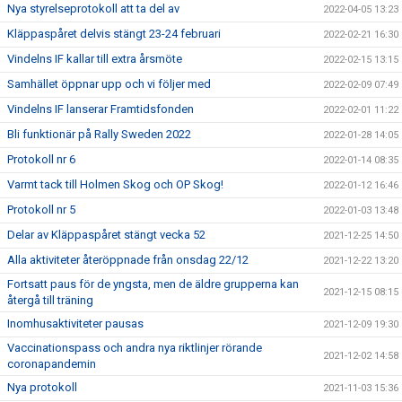
Nya styrelseprotokoll att ta del av
2022-04-05 13:23
Kläppaspåret delvis stängt 23-24 februari
2022-02-21 16:30
Vindelns IF kallar till extra årsmöte
2022-02-15 13:15
Samhället öppnar upp och vi följer med
2022-02-09 07:49
Vindelns IF lanserar Framtidsfonden
2022-02-01 11:22
Bli funktionär på Rally Sweden 2022
2022-01-28 14:05
Protokoll nr 6
2022-01-14 08:35
Varmt tack till Holmen Skog och OP Skog!
2022-01-12 16:46
Protokoll nr 5
2022-01-03 13:48
Delar av Kläppaspåret stängt vecka 52
2021-12-25 14:50
Alla aktiviteter återöppnade från onsdag 22/12
2021-12-22 13:20
Fortsatt paus för de yngsta, men de äldre grupperna kan
2021-12-15 08:15
återgå till träning
Inomhusaktiviteter pausas
2021-12-09 19:30
Vaccinationspass och andra nya riktlinjer rörande
2021-12-02 14:58
coronapandemin
Nya protokoll
2021-11-03 15:36