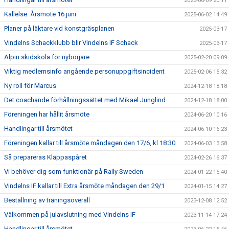
2025-06-09 20:11
Kallelse: Årsmöte 16 juni
2025-06-02 14:49
Planer på läktare vid konstgräsplanen
2025-03-17
Vindelns Schackklubb blir Vindelns IF Schack
2025-03-17
Alpin skidskola för nybörjare
2025-02-20 09:09
Viktig medlemsinfo angående personuppgiftsincident
2025-02-06 15:32
Ny roll för Marcus
2024-12-18 18:18
Det coachande förhållningssättet med Mikael Junglind
2024-12-18 18:00
Föreningen har hållit årsmöte
2024-06-20 10:16
Handlingar till årsmötet
2024-06-10 16:23
Föreningen kallar till årsmöte måndagen den 17/6, kl 18:30
2024-06-03 13:58
Så prepareras Kläppaspåret
2024-02-26 16:37
Vi behöver dig som funktionär på Rally Sweden
2024-01-22 15:40
Vindelns IF kallar till Extra årsmöte måndagen den 29/1
2024-01-15 14:27
Beställning av träningsoverall
2023-12-08 12:52
Välkommen på julavslutning med Vindelns IF
2023-11-14 17:24
Handlingar till årsmötet