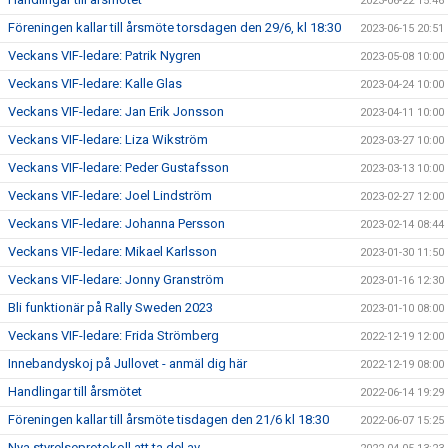
2023-06-22 15:46
Föreningen kallar till årsmöte torsdagen den 29/6, kl 18:30
2023-06-15 20:51
Veckans VIF-ledare: Patrik Nygren
2023-05-08 10:00
Veckans VIF-ledare: Kalle Glas
2023-04-24 10:00
Veckans VIF-ledare: Jan Erik Jonsson
2023-04-11 10:00
Veckans VIF-ledare: Liza Wikström
2023-03-27 10:00
Veckans VIF-ledare: Peder Gustafsson
2023-03-13 10:00
Veckans VIF-ledare: Joel Lindström
2023-02-27 12:00
Veckans VIF-ledare: Johanna Persson
2023-02-14 08:44
Veckans VIF-ledare: Mikael Karlsson
2023-01-30 11:50
Veckans VIF-ledare: Jonny Granström
2023-01-16 12:30
Bli funktionär på Rally Sweden 2023
2023-01-10 08:00
Veckans VIF-ledare: Frida Strömberg
2022-12-19 12:00
Innebandyskoj på Jullovet - anmäl dig här
2022-12-19 08:00
Handlingar till årsmötet
2022-06-14 19:29
Föreningen kallar till årsmöte tisdagen den 21/6 kl 18:30
2022-06-07 15:25
Nya styrelseprotokoll att ta del av