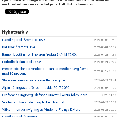
TOA- & HUSHÅLLSPAPPERSFÖRSÄLJNING
med besked om våren efter helgerna. Håll utkik på hemsidan.
KALENDER
DOKUMENT
Nyhetsarkiv
VÅRA LAG
Handlingar till Årsmötet 15/6
2026-06-08 15:41
Kallelse: Årsmöte 15/6
2026-06-01 14:02
MATCHER
Barnen bestämmer! Imorgon fredag 24/4 kl 17:00.
2026-04-23 14:59
KLÄPPASPÅRET
Fotbollsskolan är tillbaka!
2026-04-21 08:00
Pressmeddelande: Vindelns IF sänker medlemsavgifterna
KANSLISERVICE - DIGITAL BETALNING AV AVGIFTER
2026-03-12 09:38
med 80 procent
Styrelsen föreslår sänkta medlemsavgifter
2026-02-27 07:44
FRAMTIDSFONDEN
Alpin träningsstart för barn födda 2017-2020
2026-02-03 10:00
FRITIDSKORTET
Ordförande Ingiberg Olafsson utsett till Årets folkbildare
2025-11-10
Vindelns IF har anslutit sig till Fritidskortet
2025-09-22 13:16
Välkommen på invigning av Vindelns IF:s nya läktare
2025-06-23 09:00
Handlingar till årsmötet