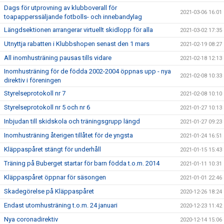
Dags för utprovning av klubboverall för
2021-03-06 16:01
toapapperssäljande fotbolls- och innebandylag
Längdsektionen arrangerar virtuellt skidlopp för alla
2021-03-02 17:35
Utnyttja rabatten i Klubbshopen senast den 1 mars
2021-02-19 08:27
All inomhusträning pausas tills vidare
2021-02-18 12:13
Inomhusträning för de födda 2002-2004 öppnas upp - nya
2021-02-08 10:33
direktiv i föreningen
Styrelseprotokoll nr 7
2021-02-08 10:10
Styrelseprotokoll nr 5 och nr 6
2021-01-27 10:13
Inbjudan till skidskola och träningsgrupp längd
2021-01-27 09:23
Inomhusträning återigen tillåtet för de yngsta
2021-01-24 16:51
Kläppaspåret stängt för underhåll
2021-01-15 15:43
Träning på Buberget startar för barn födda t.o.m. 2014
2021-01-11 10:31
Kläppaspåret öppnar för säsongen
2021-01-01 22:46
Skadegörelse på Kläppaspåret
2020-12-26 18:24
Endast utomhusträning t.o.m. 24 januari
2020-12-23 11:42
Nya coronadirektiv
2020-12-14 15:06