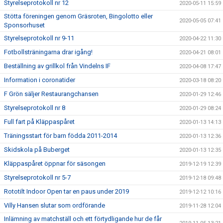
Styrelseprotokoll nr 12
2020-05-11 15:59
Stötta föreningen genom Gräsroten, Bingolotto eller
2020-05-05 07:41
Sponsorhuset
Styrelseprotokoll nr 9-11
2020-04-22 11:30
Fotbollsträningarna drar igång!
2020-04-21 08:01
Beställning av grillkol från Vindelns IF
2020-04-08 17:47
Information i coronatider
2020-03-18 08:20
F Grön säljer Restaurangchansen
2020-01-29 12:46
Styrelseprotokoll nr 8
2020-01-29 08:24
Full fart på Kläppaspåret
2020-01-13 14:13
Träningsstart för barn födda 2011-2014
2020-01-13 12:36
Skidskola på Buberget
2020-01-13 12:35
Kläppaspåret öppnar för säsongen
2019-12-19 12:39
Styrelseprotokoll nr 5-7
2019-12-18 09:48
Rototilt Indoor Open tar en paus under 2019
2019-12-12 10:16
Villy Hansen slutar som ordförande
2019-11-28 12:04
Inlämning av matchställ och ett förtydligande hur de får