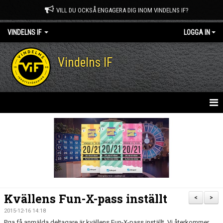
VILL DU OCKSÅ ENGAGERA DIG INOM VINDELNS IF?
VINDELNS IF
LOGGA IN
Vindelns IF
HEM
NYHETER
OM KLUBBEN
KONTAKT
Kvällens Fun-X-pass inställt
<
>
MEDLEM I VINDELNS IF
2015-12-16 14:18
Pga få anmälda deltagare är kvällens Fun-X-pass inställt. Vi återkommer