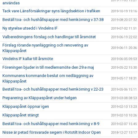
2019-11-05 13:21
användas
Tack vare Länsförsäkringar syns längdsektion i trafiken
2019-10-19 19:16
Beställ toa- och hushållspapper med hemkörning v 37-38
2019-08-20 07:32
Ny styrelse utsedd i Vindelns IF
2019-07-02 11:51
Valberedningens förslag och handlingar till årsmötet
2019-06-19 22:02
Förslag rörande nyanläggning och renovering av
2019-06-11 20:36
Kläppaspåret
Vindelns IF kallar till årsmöte
2019-06-05 09:53
Föreningen bjuder in till medlemsmöte den 29:e maj
2019-05-22 15:30
Kommunens kommande beslut om nedläggning av
2019-05-17 18:31
Kläppaspåret
Beställ toa- och hushållspapper med hemkörning v 22-23
2019-05-06 15:11
Preparering av Kläppaspåret under helgen
2019-03-08 08:53
Kläppaspåret öppnar igen
2019-02-13 13:23
Kläppaspåret stängt
2019-02-10 10:26
Beställ toa- och hushållspapper med hemkörning v 8-9
2019-02-07 15:45
Nisse är petad försvarade segern i Rototilt Indoor Open
2018-12-27 13:17