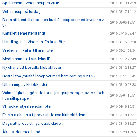
Spelschema Veterancupen 2016
2016-08-19 17:29
Veterancup på lördag
2016-08-17 14:12
Dags att beställa toa- och hushållspapper med leverans v
2016-08-05 12:51
34
Kansliet semesterstängt
2016-07-15 09:47
Handlingar till Vindelns IFs årsmöte
2016-06-16 00:20
Vindelns IF kallar till årsmöte
2016-05-24 09:34
Medlemsmöte i Vindelns IF
2016-05-12 20:49
Ny chans att beställa klubbkläder
2016-05-12 13:27
Beställ toa-/hushållspapper med hemkörning v 21-22
2016-05-11 09:41
Utlämning av klubbkläder
2016-05-10 08:33
Valmöjlighet angående försäljningsuppdraget av toa- och
2016-05-04 13:51
hushållspapper
VIF söker styrelseledamöter
2016-04-18 16:51
En sista chans att prova ut de nya klubbkläderna
2016-03-18 13:37
Dags att prova ut nya klubbkläder!
2016-03-10 15:27
Åka skidor med hund
2016-02-28 16:05