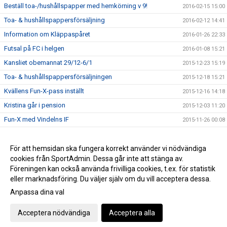
Beställ toa-/hushållspapper med hemkörning v 9!
2016-02-15 15:00
Toa- & hushållspappersförsäljning
2016-02-12 14:41
Information om Kläppaspåret
2016-01-26 22:33
Futsal på FC i helgen
2016-01-08 15:21
Kansliet obemannat 29/12-6/1
2015-12-23 15:19
Toa- & hushållspappersförsäljningen
2015-12-18 15:21
Kvällens Fun-X-pass inställt
2015-12-16 14:18
Kristina går i pension
2015-12-03 11:20
Fun-X med Vindelns IF
2015-11-26 00:08
Nu öppnar anmälan till FC Indoor Open 2015
2015-11-12 13:13
Beställ toa-/hushållspapper med hemkörning i november!
För att hemsidan ska fungera korrekt använder vi nödvändiga
2015-11-04 15:51
cookies från SportAdmin. Dessa går inte att stänga av.
Info om fikaförsäljning vid innebandymatcher
2015-11-04 12:58
Föreningen kan också använda frivilliga cookies, t.ex. för statistik
eller marknadsföring. Du väljer själv om du vill acceptera dessa.
Anpassa dina val
Cookie-inställningar
Gå till Webbversion
Acceptera nödvändiga
Acceptera alla