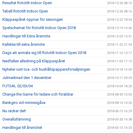
Resultat Rototilt Indoor Open
2018-12-26 08:16
Tabell Rototilt Indoor Open
2018-12-26 08:16
Kläppaspåret öppnar för säsongen
2018-12-22 18:54
Spelschemat för Rototilt Indoor Open 2018
2018-12-19 14:46
Handlingar till Extra årsmöte
2018-12-03 13:41
Kallelse till extra årsmöte
2018-11-25 21:54
Dags att anmäla sig till Rototilt Indoor Open 2018
2018-11-16 13:17
Nedfallen elledning på Kläppaspåret
2018-11-09 17:12
Nyheter runt toa- och hushållspappersförsäljningen
2018-10-18 15:50
Julmarknad den 1 december
2018-10-11 09:59
FUTSAL 02/03/04
2018-10-04 18:20
Change the Game för ledare och föräldrar
2018-08-30 10:03
Bankgiro vid minnesgåva
2018-08-14 14:20
Nu räcker det!
2018-06-13 16:29
Overallutlämning
2018-05-30 14:38
Handlingar till årsmötet
2018-05-15 14:33