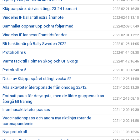
2022-04-05 13:23
Kläppaspåret delvis stängt 23-24 februari
2022-02-21 16:30
Vindelns IF kallar till extra årsmöte
2022-02-15 13:15
Samhället öppnar upp och vi följer med
2022-02-09 07:49
Vindelns IF lanserar Framtidsfonden
2022-02-01 11:22
Bli funktionär på Rally Sweden 2022
2022-01-28 14:05
Protokoll nr 6
2022-01-14 08:35
Varmt tack till Holmen Skog och OP Skog!
2022-01-12 16:46
Protokoll nr 5
2022-01-03 13:48
Delar av Kläppaspåret stängt vecka 52
2021-12-25 14:50
Alla aktiviteter återöppnade från onsdag 22/12
2021-12-22 13:20
Fortsatt paus för de yngsta, men de äldre grupperna kan
2021-12-15 08:15
återgå till träning
Inomhusaktiviteter pausas
2021-12-09 19:30
Vaccinationspass och andra nya riktlinjer rörande
2021-12-02 14:58
coronapandemin
Nya protokoll
2021-11-03 15:36