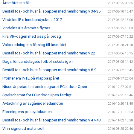
Årsmötet inställt
2017-08-25 09:35
Beställ toa- och hushållspapper med hemkörning v 34-35
2017-08-10 13:47
Vindelns IF:s Innebandyskola 2017
2017-06-22 13:00
Vindelns IFs årsmöte flyttas
2017-06-15 13:03
Fira VIF-dagen med oss på lördag
2017-06-07 10:22
Valberedningens förslag till årsmötet
2017-05-28 21:18
Beställ toa- och hushållspapper med hemkörning v 22
2017-05-06 15:15
Dags för Landslagets fotbollsskola igen
2017-05-05 14:42
Beställ toa- och hushållspapper med hemkörning v 8-9
2017-02-02 15:45
Promenera INTE på Kläppaspåret
2017-01-17 20:04
Nisse är petad historisk segrare i FC Indoor Open
2016-12-27 07:51
Spelschemat för FC Indoor Open färdigt!
2016-12-21 18:46
Avtackning av avgående ledamöter
2016-12-20 11:48
Föreningens policydokument
2016-12-11 19:23
Beställ toa- och hushållspapper med hemkörning v 47-48
2016-11-02 13:28
Vinn signerad matchboll
2016-08-25 22:46