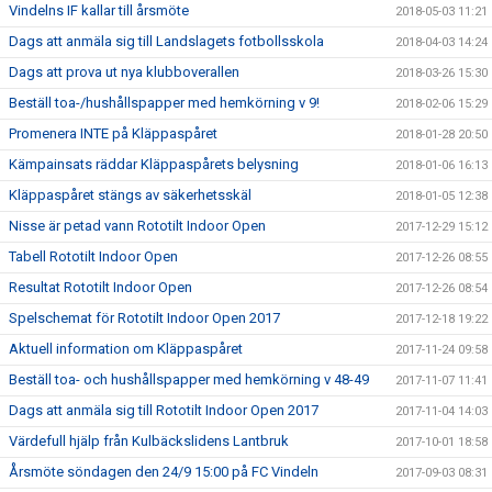
Vindelns IF kallar till årsmöte
2018-05-03 11:21
Dags att anmäla sig till Landslagets fotbollsskola
2018-04-03 14:24
Dags att prova ut nya klubboverallen
2018-03-26 15:30
Beställ toa-/hushållspapper med hemkörning v 9!
2018-02-06 15:29
Promenera INTE på Kläppaspåret
2018-01-28 20:50
Kämpainsats räddar Kläppaspårets belysning
2018-01-06 16:13
Kläppaspåret stängs av säkerhetsskäl
2018-01-05 12:38
Nisse är petad vann Rototilt Indoor Open
2017-12-29 15:12
Tabell Rototilt Indoor Open
2017-12-26 08:55
Resultat Rototilt Indoor Open
2017-12-26 08:54
Spelschemat för Rototilt Indoor Open 2017
2017-12-18 19:22
Aktuell information om Kläppaspåret
2017-11-24 09:58
Beställ toa- och hushållspapper med hemkörning v 48-49
2017-11-07 11:41
Dags att anmäla sig till Rototilt Indoor Open 2017
2017-11-04 14:03
Värdefull hjälp från Kulbäckslidens Lantbruk
2017-10-01 18:58
Årsmöte söndagen den 24/9 15:00 på FC Vindeln
2017-09-03 08:31