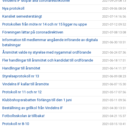
Vindelns IF slopar alla coronarestriktioner
2021-09-29 08:13
Nya protokoll
2021-09-06 08:04
Kansliet semesterstängt
2021-07-14 16:56
Protokollen från möte nr 14 och nr 15 ligger nu uppe
2021-07-12 09:52
Föreningen lättar på coronadirektiven
2021-07-08 13:08
Information till medlemmar angående införande av digitala
2021-06-30 10:51
betalningar
Årsmötet valde ny styrelse med nygammal ordförande
2021-06-24 07:36
Fler handlingar till årsmötet och kandidat till ordförande
2021-06-18 17:51
Handlingar till årsmötet
2021-06-14 11:37
Styrelseprotokoll nr 13
2021-06-09 08:23
Vindelns IF kallar till årsmöte
2021-06-07 15:30
Protokoll nr 11 och nr 12
2021-05-17 07:56
Klubbshopsrabatten förlängs till den 1 juni
2021-05-11 09:56
Beställning av grillkol från Vindelns IF
2021-04-30 13:51
Fotbollsskolan är tillbaka!
2021-04-21 15:37
Protokoll nr 8-10
2021-03-15 10:41