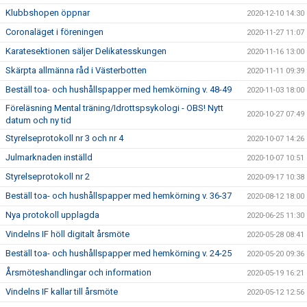
Klubbshopen öppnar
2020-12-10 14:30
Coronaläget i föreningen
2020-11-27 11:07
Karatesektionen säljer Delikatesskungen
2020-11-16 13:00
Skärpta allmänna råd i Västerbotten
2020-11-11 09:39
Beställ toa- och hushållspapper med hemkörning v. 48-49
2020-11-03 18:00
Föreläsning Mental träning/Idrottspsykologi - OBS! Nytt
2020-10-27 07:49
datum och ny tid
Styrelseprotokoll nr 3 och nr 4
2020-10-07 14:26
Julmarknaden inställd
2020-10-07 10:51
Styrelseprotokoll nr 2
2020-09-17 10:38
Beställ toa- och hushållspapper med hemkörning v. 36-37
2020-08-12 18:00
Nya protokoll upplagda
2020-06-25 11:30
Vindelns IF höll digitalt årsmöte
2020-05-28 08:41
Beställ toa- och hushållspapper med hemkörning v. 24-25
2020-05-20 09:36
Årsmöteshandlingar och information
2020-05-19 16:21
Vindelns IF kallar till årsmöte
2020-05-12 12:56