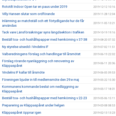
Rototilt Indoor Open tar en paus under 2019
2019-12-12 10:16
Villy Hansen slutar som ordförande
2019-11-28 12:04
Inlämning av matchställ och ett förtydligande hur de får
2019-11-05 13:21
användas
Tack vare Länsförsäkringar syns längdsektion i trafiken
2019-10-19 19:16
Beställ toa- och hushållspapper med hemkörning v 37-38
2019-08-20 07:32
Ny styrelse utsedd i Vindelns IF
2019-07-02 11:51
Valberedningens förslag och handlingar till årsmötet
2019-06-19 22:02
Förslag rörande nyanläggning och renovering av
2019-06-11 20:36
Kläppaspåret
Vindelns IF kallar till årsmöte
2019-06-05 09:53
Föreningen bjuder in till medlemsmöte den 29:e maj
2019-05-22 15:30
Kommunens kommande beslut om nedläggning av
2019-05-17 18:31
Kläppaspåret
Beställ toa- och hushållspapper med hemkörning v 22-23
2019-05-06 15:11
Preparering av Kläppaspåret under helgen
2019-03-08 08:53
Kläppaspåret öppnar igen
2019-02-13 13:23