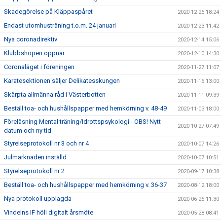
Skadegörelse på Kläppaspåret
2020-12-26 18:24
Endast utomhusträning t.o.m. 24 januari
2020-12-23 11:42
Nya coronadirektiv
2020-12-14 15:06
Klubbshopen öppnar
2020-12-10 14:30
Coronaläget i föreningen
2020-11-27 11:07
Karatesektionen säljer Delikatesskungen
2020-11-16 13:00
Skärpta allmänna råd i Västerbotten
2020-11-11 09:39
Beställ toa- och hushållspapper med hemkörning v. 48-49
2020-11-03 18:00
Föreläsning Mental träning/Idrottspsykologi - OBS! Nytt
2020-10-27 07:49
datum och ny tid
Styrelseprotokoll nr 3 och nr 4
2020-10-07 14:26
Julmarknaden inställd
2020-10-07 10:51
Styrelseprotokoll nr 2
2020-09-17 10:38
Beställ toa- och hushållspapper med hemkörning v. 36-37
2020-08-12 18:00
Nya protokoll upplagda
2020-06-25 11:30
Vindelns IF höll digitalt årsmöte
2020-05-28 08:41