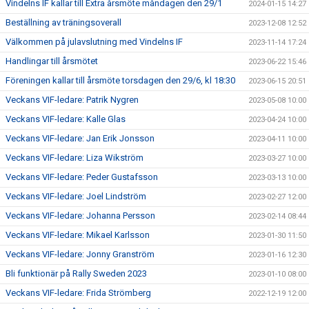
Vindelns IF kallar till Extra årsmöte måndagen den 29/1
2024-01-15 14:27
Beställning av träningsoverall
2023-12-08 12:52
Välkommen på julavslutning med Vindelns IF
2023-11-14 17:24
Handlingar till årsmötet
2023-06-22 15:46
Föreningen kallar till årsmöte torsdagen den 29/6, kl 18:30
2023-06-15 20:51
Veckans VIF-ledare: Patrik Nygren
2023-05-08 10:00
Veckans VIF-ledare: Kalle Glas
2023-04-24 10:00
Veckans VIF-ledare: Jan Erik Jonsson
2023-04-11 10:00
Veckans VIF-ledare: Liza Wikström
2023-03-27 10:00
Veckans VIF-ledare: Peder Gustafsson
2023-03-13 10:00
Veckans VIF-ledare: Joel Lindström
2023-02-27 12:00
Veckans VIF-ledare: Johanna Persson
2023-02-14 08:44
Veckans VIF-ledare: Mikael Karlsson
2023-01-30 11:50
Veckans VIF-ledare: Jonny Granström
2023-01-16 12:30
Bli funktionär på Rally Sweden 2023
2023-01-10 08:00
Veckans VIF-ledare: Frida Strömberg
2022-12-19 12:00