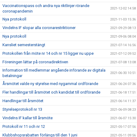
Vaccinationspass och andra nya riktlinjer rörande
2021-12-02 14:58
coronapandemin
Nya protokoll
2021-11-03 15:36
Vindelns IF slopar alla coronarestriktioner
2021-09-29 08:13
Nya protokoll
2021-09-06 08:04
Kansliet semesterstängt
2021-07-14 16:56
Protokollen från möte nr 14 och nr 15 ligger nu uppe
2021-07-12 09:52
Föreningen lättar på coronadirektiven
2021-07-08 13:08
Information till medlemmar angående införande av digitala
2021-06-30 10:51
betalningar
Årsmötet valde ny styrelse med nygammal ordförande
2021-06-24 07:36
Fler handlingar till årsmötet och kandidat till ordförande
2021-06-18 17:51
Handlingar till årsmötet
2021-06-14 11:37
Styrelseprotokoll nr 13
2021-06-09 08:23
Vindelns IF kallar till årsmöte
2021-06-07 15:30
Protokoll nr 11 och nr 12
2021-05-17 07:56
Klubbshopsrabatten förlängs till den 1 juni
2021-05-11 09:56