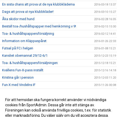
En sista chans att prova ut de nya klubbkläderna
2016-03-18 13:37
Dags att prova ut nya klubbkläder!
2016-03-10 15:27
Åka skidor med hund
2016-02-28 16:05
Beställ toa-/hushållspapper med hemkörning v 9!
2016-02-15 15:00
Toa- & hushållspappersförsäljning
2016-02-12 14:41
Information om Kläppaspåret
2016-01-26 22:33
Futsal på FC i helgen
2016-01-08 15:21
Kansliet obemannat 29/12-6/1
2015-12-23 15:19
Toa- & hushållspappersförsäljningen
2015-12-18 15:21
Kvällens Fun-X-pass inställt
2015-12-16 14:18
Kristina går i pension
2015-12-03 11:20
Fun-X med Vindelns IF
2015-11-26 00:08
Nu öppnar anmälan till FC Indoor Open 2015
2015-11-12 13:13
Beställ toa-/hushållspapper med hemkörning i november!
För att hemsidan ska fungera korrekt använder vi nödvändiga
2015-11-04 15:51
cookies från SportAdmin. Dessa går inte att stänga av.
Info om fikaförsäljning vid innebandymatcher
2015-11-04 12:58
Föreningen kan också använda frivilliga cookies, t.ex. för statistik
eller marknadsföring. Du väljer själv om du vill acceptera dessa.