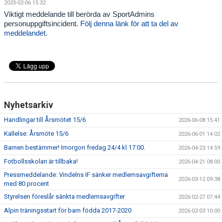
2025-02-06 15:32
TOA- & HUSHÅLLSPAPPERSFÖRSÄLJNING
Viktigt meddelande till berörda av SportAdmins
personuppgiftsincident.
Följ denna länk för att ta del av
KALENDER
meddelandet.
DOKUMENT
VÅRA LAG
MATCHER
Nyhetsarkiv
KLÄPPASPÅRET
Handlingar till Årsmötet 15/6
2026-06-08 15:41
Kallelse: Årsmöte 15/6
KANSLISERVICE - DIGITAL BETALNING AV AVGIFTER
2026-06-01 14:02
Barnen bestämmer! Imorgon fredag 24/4 kl 17:00.
2026-04-23 14:59
FRAMTIDSFONDEN
Fotbollsskolan är tillbaka!
2026-04-21 08:00
Pressmeddelande: Vindelns IF sänker medlemsavgifterna
FRITIDSKORTET
2026-03-12 09:38
med 80 procent
Styrelsen föreslår sänkta medlemsavgifter
2026-02-27 07:44
Alpin träningsstart för barn födda 2017-2020
2026-02-03 10:00