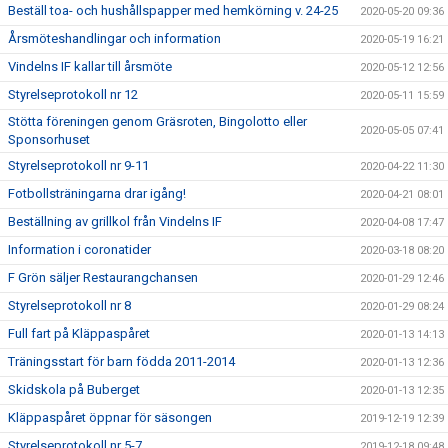
Beställ toa- och hushållspapper med hemkörning v. 24-25
2020-05-20 09:36
Årsmöteshandlingar och information
2020-05-19 16:21
Vindelns IF kallar till årsmöte
2020-05-12 12:56
Styrelseprotokoll nr 12
2020-05-11 15:59
Stötta föreningen genom Gräsroten, Bingolotto eller
2020-05-05 07:41
Sponsorhuset
Styrelseprotokoll nr 9-11
2020-04-22 11:30
Fotbollsträningarna drar igång!
2020-04-21 08:01
Beställning av grillkol från Vindelns IF
2020-04-08 17:47
Information i coronatider
2020-03-18 08:20
F Grön säljer Restaurangchansen
2020-01-29 12:46
Styrelseprotokoll nr 8
2020-01-29 08:24
Full fart på Kläppaspåret
2020-01-13 14:13
Träningsstart för barn födda 2011-2014
2020-01-13 12:36
Skidskola på Buberget
2020-01-13 12:35
Kläppaspåret öppnar för säsongen
2019-12-19 12:39
Styrelseprotokoll nr 5-7
2019-12-18 09:48