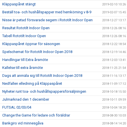
Kläppaspåret stängt
2019-02-10 10:26
Beställ toa- och hushållspapper med hemkörning v 8-9
2019-02-07 15:45
Nisse är petad försvarade segern i Rototilt Indoor Open
2018-12-27 13:17
Resultat Rototilt Indoor Open
2018-12-26 08:16
Tabell Rototilt Indoor Open
2018-12-26 08:16
Kläppaspåret öppnar för säsongen
2018-12-22 18:54
Spelschemat för Rototilt Indoor Open 2018
2018-12-19 14:46
Handlingar till Extra årsmöte
2018-12-03 13:41
Kallelse till extra årsmöte
2018-11-25 21:54
Dags att anmäla sig till Rototilt Indoor Open 2018
2018-11-16 13:17
Nedfallen elledning på Kläppaspåret
2018-11-09 17:12
Nyheter runt toa- och hushållspappersförsäljningen
2018-10-18 15:50
Julmarknad den 1 december
2018-10-11 09:59
FUTSAL 02/03/04
2018-10-04 18:20
Change the Game för ledare och föräldrar
2018-08-30 10:03
Bankgiro vid minnesgåva
2018-08-14 14:20