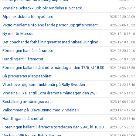
Vindelns Schackklubb blir Vindelns IF Schack
2025-03-17
Alpin skidskola för nybörjare
2025-02-20 09:09
Viktig medlemsinfo angående personuppgiftsincident
2025-02-06 15:32
Ny roll för Marcus
2024-12-18 18:18
Det coachande förhållningssättet med Mikael Junglind
2024-12-18 18:00
Föreningen har hållit årsmöte
2024-06-20 10:16
Handlingar till årsmötet
2024-06-10 16:23
Föreningen kallar till årsmöte måndagen den 17/6, kl 18:30
2024-06-03 13:58
Så prepareras Kläppaspåret
2024-02-26 16:37
Vi behöver dig som funktionär på Rally Sweden
2024-01-22 15:40
Vindelns IF kallar till Extra årsmöte måndagen den 29/1
2024-01-15 14:27
Beställning av träningsoverall
2023-12-08 12:52
Välkommen på julavslutning med Vindelns IF
2023-11-14 17:24
Handlingar till årsmötet
2023-06-22 15:46
Föreningen kallar till årsmöte torsdagen den 29/6, kl 18:30
2023-06-15 20:51
Veckans VIF-ledare: Patrik Nygren
2023-05-08 10:00