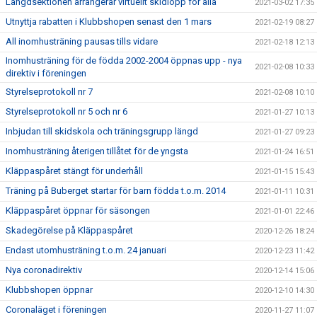
Längdsektionen arrangerar virtuellt skidlopp för alla
2021-03-02 17:35
Utnyttja rabatten i Klubbshopen senast den 1 mars
2021-02-19 08:27
All inomhusträning pausas tills vidare
2021-02-18 12:13
Inomhusträning för de födda 2002-2004 öppnas upp - nya
2021-02-08 10:33
direktiv i föreningen
Styrelseprotokoll nr 7
2021-02-08 10:10
Styrelseprotokoll nr 5 och nr 6
2021-01-27 10:13
Inbjudan till skidskola och träningsgrupp längd
2021-01-27 09:23
Inomhusträning återigen tillåtet för de yngsta
2021-01-24 16:51
Kläppaspåret stängt för underhåll
2021-01-15 15:43
Träning på Buberget startar för barn födda t.o.m. 2014
2021-01-11 10:31
Kläppaspåret öppnar för säsongen
2021-01-01 22:46
Skadegörelse på Kläppaspåret
2020-12-26 18:24
Endast utomhusträning t.o.m. 24 januari
2020-12-23 11:42
Nya coronadirektiv
2020-12-14 15:06
Klubbshopen öppnar
2020-12-10 14:30
Coronaläget i föreningen
2020-11-27 11:07