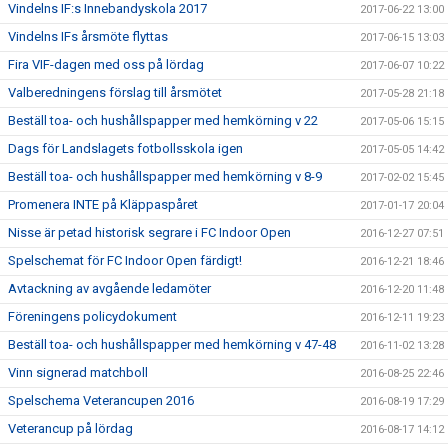
Vindelns IF:s Innebandyskola 2017
2017-06-22 13:00
Vindelns IFs årsmöte flyttas
2017-06-15 13:03
Fira VIF-dagen med oss på lördag
2017-06-07 10:22
Valberedningens förslag till årsmötet
2017-05-28 21:18
Beställ toa- och hushållspapper med hemkörning v 22
2017-05-06 15:15
Dags för Landslagets fotbollsskola igen
2017-05-05 14:42
Beställ toa- och hushållspapper med hemkörning v 8-9
2017-02-02 15:45
Promenera INTE på Kläppaspåret
2017-01-17 20:04
Nisse är petad historisk segrare i FC Indoor Open
2016-12-27 07:51
Spelschemat för FC Indoor Open färdigt!
2016-12-21 18:46
Avtackning av avgående ledamöter
2016-12-20 11:48
Föreningens policydokument
2016-12-11 19:23
Beställ toa- och hushållspapper med hemkörning v 47-48
2016-11-02 13:28
Vinn signerad matchboll
2016-08-25 22:46
Spelschema Veterancupen 2016
2016-08-19 17:29
Veterancup på lördag
2016-08-17 14:12