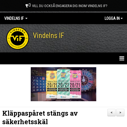
VILL DU OCKSÅ ENGAGERA DIG INOM VINDELNS IF?
VINDELNS IF
LOGGA IN
Vindelns IF
HEM
NYHETER
OM KLUBBEN
KONTAKT
Kläppaspåret stängs av
<
>
MEDLEM I VINDELNS IF
säkerhetsskäl