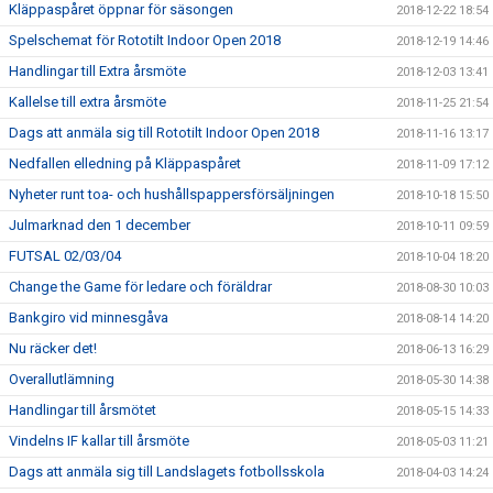
Kläppaspåret öppnar för säsongen
2018-12-22 18:54
Spelschemat för Rototilt Indoor Open 2018
2018-12-19 14:46
Handlingar till Extra årsmöte
2018-12-03 13:41
Kallelse till extra årsmöte
2018-11-25 21:54
Dags att anmäla sig till Rototilt Indoor Open 2018
2018-11-16 13:17
Nedfallen elledning på Kläppaspåret
2018-11-09 17:12
Nyheter runt toa- och hushållspappersförsäljningen
2018-10-18 15:50
Julmarknad den 1 december
2018-10-11 09:59
FUTSAL 02/03/04
2018-10-04 18:20
Change the Game för ledare och föräldrar
2018-08-30 10:03
Bankgiro vid minnesgåva
2018-08-14 14:20
Nu räcker det!
2018-06-13 16:29
Overallutlämning
2018-05-30 14:38
Handlingar till årsmötet
2018-05-15 14:33
Vindelns IF kallar till årsmöte
2018-05-03 11:21
Dags att anmäla sig till Landslagets fotbollsskola
2018-04-03 14:24