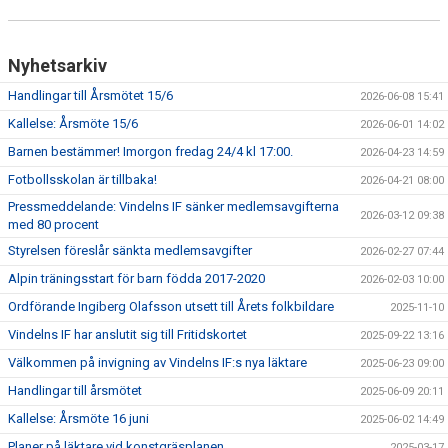
Nyhetsarkiv
Handlingar till Årsmötet 15/6
2026-06-08 15:41
Kallelse: Årsmöte 15/6
2026-06-01 14:02
Barnen bestämmer! Imorgon fredag 24/4 kl 17:00.
2026-04-23 14:59
Fotbollsskolan är tillbaka!
2026-04-21 08:00
Pressmeddelande: Vindelns IF sänker medlemsavgifterna
2026-03-12 09:38
med 80 procent
Styrelsen föreslår sänkta medlemsavgifter
2026-02-27 07:44
Alpin träningsstart för barn födda 2017-2020
2026-02-03 10:00
Ordförande Ingiberg Olafsson utsett till Årets folkbildare
2025-11-10
Vindelns IF har anslutit sig till Fritidskortet
2025-09-22 13:16
Välkommen på invigning av Vindelns IF:s nya läktare
2025-06-23 09:00
Handlingar till årsmötet
2025-06-09 20:11
Kallelse: Årsmöte 16 juni
2025-06-02 14:49
Planer på läktare vid konstgräsplanen
2025-03-17