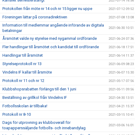
Kansliet semesterstängt
2021-07-14 16:56
Protokollen från möte nr 14 och nr 15 ligger nu uppe
2021-07-12 09:52
Föreningen lättar på coronadirektiven
2021-07-08 13:08
Information till medlemmar angående införande av digitala
2021-06-30 10:51
betalningar
Årsmötet valde ny styrelse med nygammal ordförande
2021-06-24 07:36
Fler handlingar till årsmötet och kandidat till ordförande
2021-06-18 17:51
Handlingar till årsmötet
2021-06-14 11:37
Styrelseprotokoll nr 13
2021-06-09 08:23
Vindelns IF kallar till årsmöte
2021-06-07 15:30
Protokoll nr 11 och nr 12
2021-05-17 07:56
Klubbshopsrabatten förlängs till den 1 juni
2021-05-11 09:56
Beställning av grillkol från Vindelns IF
2021-04-30 13:51
Fotbollsskolan är tillbaka!
2021-04-21 15:37
Protokoll nr 8-10
2021-03-15 10:41
Dags för utprovning av klubboverall för
2021-03-06 16:01
toapapperssäljande fotbolls- och innebandylag