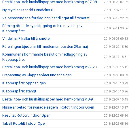
Beställ toa- och hushållspapper med hemkörning v 37-38
2019-08-20 07:32
Ny styrelse utsedd i Vindelns IF
2019-07-02 11:51
Valberedningens förslag och handlingar till årsmötet
2019-06-19 22:02
Förslag rörande nyanläggning och renovering av
2019-06-11 20:36
Kläppaspåret
Vindelns IF kallar till årsmöte
2019-06-05 09:53
Föreningen bjuder in till medlemsmöte den 29:e maj
2019-05-22 15:30
Kommunens kommande beslut om nedläggning av
2019-05-17 18:31
Kläppaspåret
Beställ toa- och hushållspapper med hemkörning v 22-23
2019-05-06 15:11
Preparering av Kläppaspåret under helgen
2019-03-08 08:53
Kläppaspåret öppnar igen
2019-02-13 13:23
Kläppaspåret stängt
2019-02-10 10:26
Beställ toa- och hushållspapper med hemkörning v 8-9
2019-02-07 15:45
Nisse är petad försvarade segern i Rototilt Indoor Open
2018-12-27 13:17
Resultat Rototilt Indoor Open
2018-12-26 08:16
Tabell Rototilt Indoor Open
2018-12-26 08:16