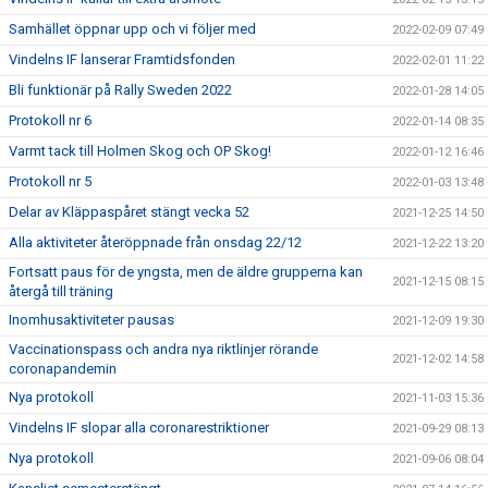
Samhället öppnar upp och vi följer med
2022-02-09 07:49
Vindelns IF lanserar Framtidsfonden
2022-02-01 11:22
Bli funktionär på Rally Sweden 2022
2022-01-28 14:05
Protokoll nr 6
2022-01-14 08:35
Varmt tack till Holmen Skog och OP Skog!
2022-01-12 16:46
Protokoll nr 5
2022-01-03 13:48
Delar av Kläppaspåret stängt vecka 52
2021-12-25 14:50
Alla aktiviteter återöppnade från onsdag 22/12
2021-12-22 13:20
Fortsatt paus för de yngsta, men de äldre grupperna kan
2021-12-15 08:15
återgå till träning
Inomhusaktiviteter pausas
2021-12-09 19:30
Vaccinationspass och andra nya riktlinjer rörande
2021-12-02 14:58
coronapandemin
Nya protokoll
2021-11-03 15:36
Vindelns IF slopar alla coronarestriktioner
2021-09-29 08:13
Nya protokoll
2021-09-06 08:04