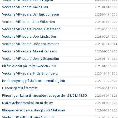
Veckans VIF-ledare: Kalle Glas
2023-04-24 10:00
Veckans VIF-ledare: Jan Erik Jonsson
2023-04-11 10:00
Veckans VIF-ledare: Liza Wikström
2023-03-27 10:00
Veckans VIF-ledare: Peder Gustafsson
2023-03-13 10:00
Veckans VIF-ledare: Joel Lindström
2023-02-27 12:00
Veckans VIF-ledare: Johanna Persson
2023-02-14 08:44
Veckans VIF-ledare: Mikael Karlsson
2023-01-30 11:50
Veckans VIF-ledare: Jonny Granström
2023-01-16 12:30
Bli funktionär på Rally Sweden 2023
2023-01-10 08:00
Veckans VIF-ledare: Frida Strömberg
2022-12-19 12:00
Innebandyskoj på Jullovet - anmäl dig här
2022-12-19 08:00
Handlingar till årsmötet
2022-06-14 19:29
Föreningen kallar till årsmöte tisdagen den 21/6 kl 18:30
2022-06-07 15:25
Nya styrelseprotokoll att ta del av
2022-04-05 13:23
Kläppaspåret delvis stängt 23-24 februari
2022-02-21 16:30
Vindelns IF kallar till extra årsmöte
2022-02-15 13:15