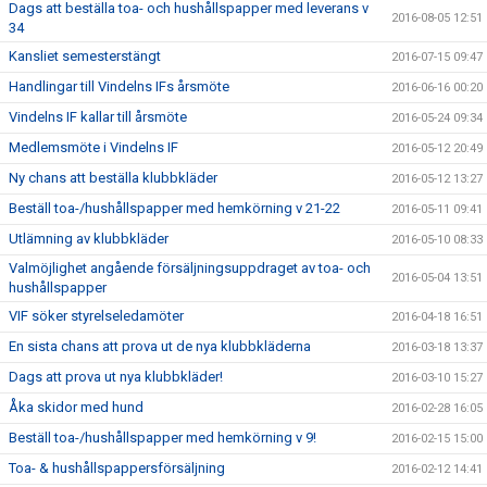
Dags att beställa toa- och hushållspapper med leverans v
2016-08-05 12:51
34
Kansliet semesterstängt
2016-07-15 09:47
Handlingar till Vindelns IFs årsmöte
2016-06-16 00:20
Vindelns IF kallar till årsmöte
2016-05-24 09:34
Medlemsmöte i Vindelns IF
2016-05-12 20:49
Ny chans att beställa klubbkläder
2016-05-12 13:27
Beställ toa-/hushållspapper med hemkörning v 21-22
2016-05-11 09:41
Utlämning av klubbkläder
2016-05-10 08:33
Valmöjlighet angående försäljningsuppdraget av toa- och
2016-05-04 13:51
hushållspapper
VIF söker styrelseledamöter
2016-04-18 16:51
En sista chans att prova ut de nya klubbkläderna
2016-03-18 13:37
Dags att prova ut nya klubbkläder!
2016-03-10 15:27
Åka skidor med hund
2016-02-28 16:05
Beställ toa-/hushållspapper med hemkörning v 9!
2016-02-15 15:00
Toa- & hushållspappersförsäljning
2016-02-12 14:41