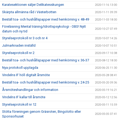
Karatesektionen säljer Delikatesskungen
2020-11-16 13:00
Skärpta allmänna råd i Västerbotten
2020-11-11 09:39
Beställ toa- och hushållspapper med hemkörning v. 48-49
2020-11-03 18:00
Föreläsning Mental träning/Idrottspsykologi - OBS! Nytt
2020-10-27 07:49
datum och ny tid
Styrelseprotokoll nr 3 och nr 4
2020-10-07 14:26
Julmarknaden inställd
2020-10-07 10:51
Styrelseprotokoll nr 2
2020-09-17 10:38
Beställ toa- och hushållspapper med hemkörning v. 36-37
2020-08-12 18:00
Nya protokoll upplagda
2020-06-25 11:30
Vindelns IF höll digitalt årsmöte
2020-05-28 08:41
Beställ toa- och hushållspapper med hemkörning v. 24-25
2020-05-20 09:36
Årsmöteshandlingar och information
2020-05-19 16:21
Vindelns IF kallar till årsmöte
2020-05-12 12:56
Styrelseprotokoll nr 12
2020-05-11 15:59
Stötta föreningen genom Gräsroten, Bingolotto eller
2020-05-05 07:41
Sponsorhuset