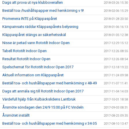
Dags att prova ut nya klubboverallen
2018-03-26 15:30
Beställ toa-/hushållspapper med hemkörning v 9!
2018-02-06 15:29
Promenera INTE på Kläppaspåret
2018-01-28 20:50
Kämpainsats räddar Kläppaspårets belysning
2018-01-06 16:13
Kläppaspåret stängs av säkerhetsskäl
2018-01-05 12:38
Nisse är petad vann Rototilt Indoor Open
2017-12-29 15:12
Tabell Rototilt Indoor Open
2017-12-26 08:55
Resultat Rototilt Indoor Open
2017-12-26 08:54
Spelschemat för Rototilt Indoor Open 2017
2017-12-18 19:22
Aktuell information om Kläppaspåret
2017-11-24 09:58
Beställ toa- och hushållspapper med hemkörning v 48-49
2017-11-07 11:41
Dags att anmäla sig till Rototilt Indoor Open 2017
2017-11-04 14:03
Värdefull hjälp från Kulbäckslidens Lantbruk
2017-10-01 18:58
Årsmöte söndagen den 24/9 15:00 på FC Vindeln
2017-09-03 08:31
Årsmötet inställt
2017-08-25 09:35
Beställ toa- och hushållspapper med hemkörning v 34-35
2017-08-10 13:47