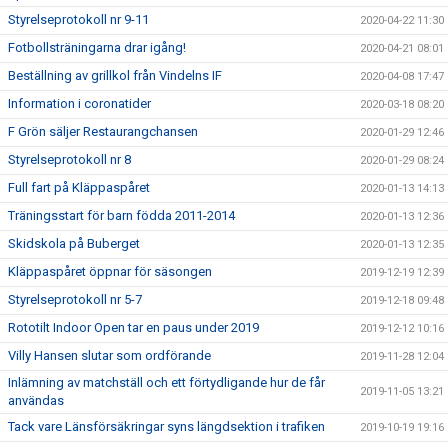
Styrelseprotokoll nr 9-11
2020-04-22 11:30
Fotbollsträningarna drar igång!
2020-04-21 08:01
Beställning av grillkol från Vindelns IF
2020-04-08 17:47
Information i coronatider
2020-03-18 08:20
F Grön säljer Restaurangchansen
2020-01-29 12:46
Styrelseprotokoll nr 8
2020-01-29 08:24
Full fart på Kläppaspåret
2020-01-13 14:13
Träningsstart för barn födda 2011-2014
2020-01-13 12:36
Skidskola på Buberget
2020-01-13 12:35
Kläppaspåret öppnar för säsongen
2019-12-19 12:39
Styrelseprotokoll nr 5-7
2019-12-18 09:48
Rototilt Indoor Open tar en paus under 2019
2019-12-12 10:16
Villy Hansen slutar som ordförande
2019-11-28 12:04
Inlämning av matchställ och ett förtydligande hur de får
2019-11-05 13:21
användas
Tack vare Länsförsäkringar syns längdsektion i trafiken
2019-10-19 19:16