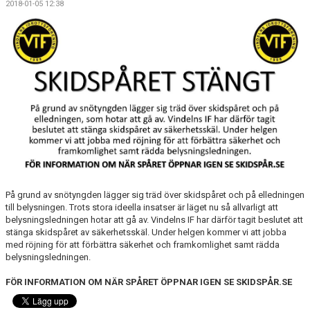
2018-01-05 12:38
TOA- & HUSHÅLLSPAPPERSFÖRSÄLJNING
KALENDER
DOKUMENT
VÅRA LAG
MATCHER
KLÄPPASPÅRET
KANSLISERVICE - DIGITAL BETALNING AV AVGIFTER
På grund av snötyngden lägger sig träd över skidspåret och på elledningen
till belysningen. Trots stora ideella insatser är läget nu så allvarligt att
FRAMTIDSFONDEN
belysningsledningen hotar att gå av. Vindelns IF har därför tagit beslutet att
stänga skidspåret av säkerhetsskäl. Under helgen kommer vi att jobba
med röjning för att förbättra säkerhet och framkomlighet samt rädda
FRITIDSKORTET
belysningsledningen.
FÖR INFORMATION OM NÄR SPÅRET ÖPPNAR IGEN SE SKIDSPÅR.SE