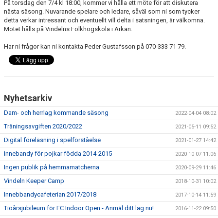
På torsdag den 7/4 kl 18:00, kommer vi hålla ett möte för att diskutera
nästa säsong. Nuvarande spelare och ledare, såväl som ni som tycker
detta verkar intressant och eventuellt vill delta i satsningen, är välkomna.
Mötet hålls på Vindelns Folkhögskola i Arkan.
Har ni frågor kan ni kontakta Peder Gustafsson på 070-333 71 79.
Nyhetsarkiv
Dam- och herrlag kommande säsong
2022-04-04 08:02
Träningsavgiften 2020/2022
2021-05-11 09:52
Digital föreläsning i spelförståelse
2021-01-27 14:42
Innebandy för pojkar födda 2014-2015
2020-10-07 11:06
Ingen publik på hemmamatcherna
2020-09-29 11:46
Vindeln Keeper Camp
2018-10-31 10:02
Innebbandycafeterian 2017/2018
2017-10-14 11:59
Tioårsjubileum för FC Indoor Open - Anmäl ditt lag nu!
2016-11-22 09:50