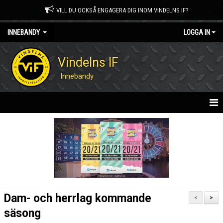
VILL DU OCKSÅ ENGAGERA DIG INOM VINDELNS IF?
INNEBANDY
LOGGA IN
Vindelns IF
Innebandy
HEM
NYHETER
KALENDER
GÄSTBOK
Dam- och herrlag kommande
<
>
BILDGALLERI
säsong